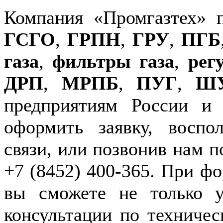
Компания «Промгазтех» 
ГСГО
,
ГРПН
,
ГРУ
,
ПГБ
газа
,
фильтры газа
,
рег
ДРП
,
МРПБ
,
ПУГ
,
Ш
предприятиям России и
оформить заявку, воспо
связи, или позвонив нам п
+7 (8452) 400-365. При фо
вы сможете не только у
консультации по техничес