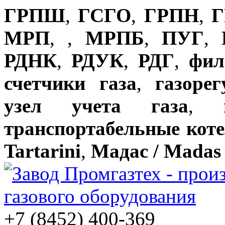
ГРПШ
,
ГСГО
,
ГРПН
,
Г
МРП
,
,
МРПБ
,
ПУГ
,
РДНК
,
РДУК
,
РДГ
,
фил
счетчики газа
,
газоре
узел учета газа
,
транспортабельные кот
Tartarini
,
Мадас / Madas
+7 (8452) 400-369