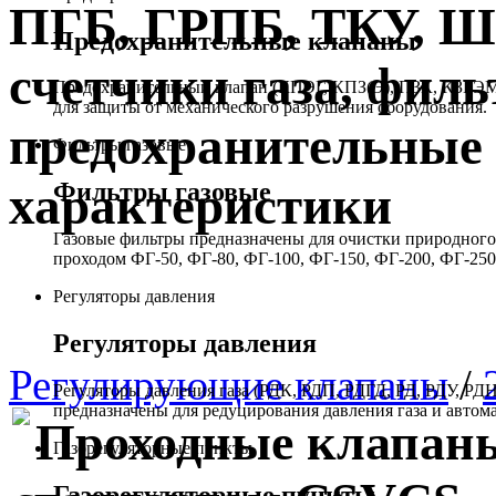
ПГБ, ГРПБ, ТКУ, 
Предохранительные клапаны
счетчики газа, филь
Предохранительный клапан (КПЭГ, КПЗ(Э), ПЗК, КЗГЭМ,
для защиты от механического разрушения оборудования.
предохранительные 
Фильтры газовые
Фильтры газовые
характеристики
Газовые фильтры предназначены для очистки природного 
проходом ФГ-50, ФГ-80, ФГ-100, ФГ-150, ФГ-200, ФГ-250
Регуляторы давления
Регуляторы давления
Регулирующие клапаны
/
Регуляторы давления газа (РДК, РДП, РДГД, РД, РДУ,
предназначены для редуцирования давления газа и автом
Проходные клапаны
Газорегуляторные пункты
Газорегуляторные пункты