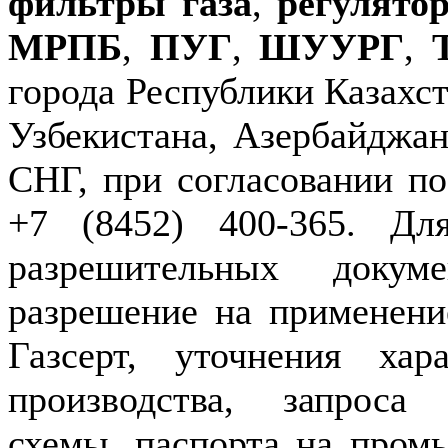
фильтры газа
,
регулято
МРПБ
,
ПУГ
,
ШУУРГ
,
города Республики Казахст
Узбекистана, Азербайджан
СНГ, при согласовании по
+7 (8452) 400-365. Дл
разрешительных докуме
разрешение на применение
Газсерт, уточнения хар
производства, запроса
схемы, паспорта на пром