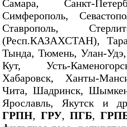
Самара, Санкт-Петер
Симферополь, Севастопо
Ставрополь, Стерлит
(Респ.КАЗАХСТАН), Тараз
Тында, Тюмень, Улан-Удэ,
Кут, Усть-Каменогор
Хабаровск, Ханты-Манс
Чита, Шадринск, Шымкен
Ярославль, Якутск и д
ГРПН
,
ГРУ
,
ПГБ
,
ГРП