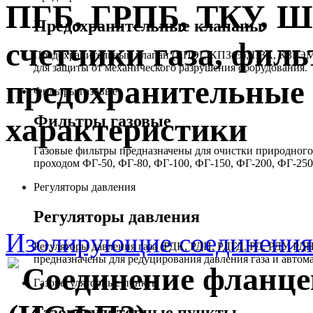
ПГБ, ГРПБ, ТКУ, 
Предохранительные клапаны
счетчики газа, филь
Предохранительный клапан (КПЭГ, КПЗ(Э), ПЗК, КЗГЭМ,
для защиты от механического разрушения оборудования.
предохранительные 
Фильтры газовые
Фильтры газовые
характеристики
Газовые фильтры предназначены для очистки природного 
проходом ФГ-50, ФГ-80, ФГ-100, ФГ-150, ФГ-200, ФГ-250
Регуляторы давления
Регуляторы давления
Изолирующие соединения
Регуляторы давления газа (РДК, РДП, РДГД, РД, РДУ,
предназначены для редуцирования давления газа и автом
Cоединение фланце
Газорегуляторные пункты
Газорегуляторные пункты