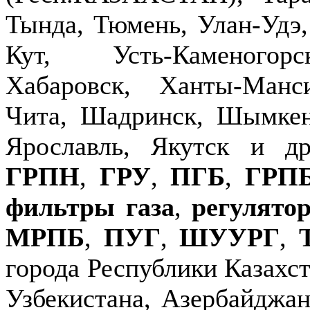
Тында, Тюмень, Улан-Удэ,
Кут, Усть-Каменогор
Хабаровск, Ханты-Манс
Чита, Шадринск, Шымкен
Ярославль, Якутск и д
ГРПН
,
ГРУ
,
ПГБ
,
ГРП
фильтры газа
,
регулято
МРПБ
,
ПУГ
,
ШУУРГ
,
города Республики Казахст
Узбекистана, Азербайджан