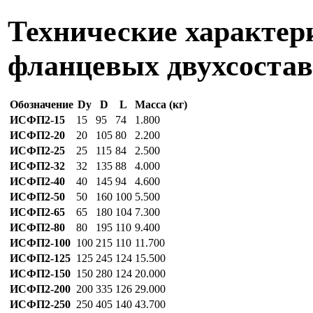
Технические характер
фланцевых двухсоста
Обозначение
Dy
D
L
Масса (кг)
ИСФП2-15
15
95
74
1.800
ИСФП2-20
20
105
80
2.200
ИСФП2-25
25
115
84
2.500
ИСФП2-32
32
135
88
4.000
ИСФП2-40
40
145
94
4.600
ИСФП2-50
50
160
100
5.500
ИСФП2-65
65
180
104
7.300
ИСФП2-80
80
195
110
9.400
ИСФП2-100
100
215
110
11.700
ИСФП2-125
125
245
124
15.500
ИСФП2-150
150
280
124
20.000
ИСФП2-200
200
335
126
29.000
ИСФП2-250
250
405
140
43.700