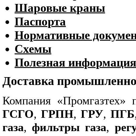
Шаровые краны
Паспорта
Нормативные докуме
Схемы
Полезная информаци
Доставка промышленног
Компания «Промгазтех» 
ГСГО
,
ГРПН
,
ГРУ
,
ПГБ
газа
,
фильтры газа
,
рег