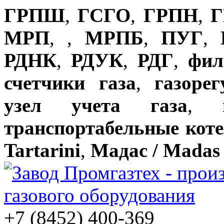
ГРПШ
,
ГСГО
,
ГРПН
,
Г
МРП
,
,
МРПБ
,
ПУГ
,
РДНК
,
РДУК
,
РДГ
,
фил
счетчики газа
,
газоре
узел учета газа
,
транспортабельные кот
Tartarini
,
Мадас / Madas
+7 (8452) 400-369