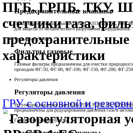
ПГБ, ГРПБ, ТКУ, 
Предохранительные клапаны
счетчики газа, филь
Предохранительный клапан (КПЭГ, КПЗ(Э), ПЗК, КЗГЭМ,
для защиты от механического разрушения оборудования.
предохранительные 
Фильтры газовые
Фильтры газовые
характеристики
Газовые фильтры предназначены для очистки природного 
проходом ФГ-50, ФГ-80, ФГ-100, ФГ-150, ФГ-200, ФГ-250
Регуляторы давления
Регуляторы давления
ГРУ с основной и резерв
Регуляторы давления газа (РДК, РДП, РДГД, РД, РДУ,
предназначены для редуцирования давления газа и автом
Газорегуляторная 
Газорегуляторные пункты
Газорегуляторные пункты