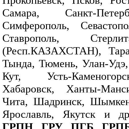
Самара, Санкт-Петер
Симферополь, Севастопо
Ставрополь, Стерлит
(Респ.КАЗАХСТАН), Тараз
Тында, Тюмень, Улан-Удэ,
Кут, Усть-Каменогор
Хабаровск, Ханты-Манс
Чита, Шадринск, Шымкен
Ярославль, Якутск и д
ГРПН
,
ГРУ
,
ПГБ
,
ГРП