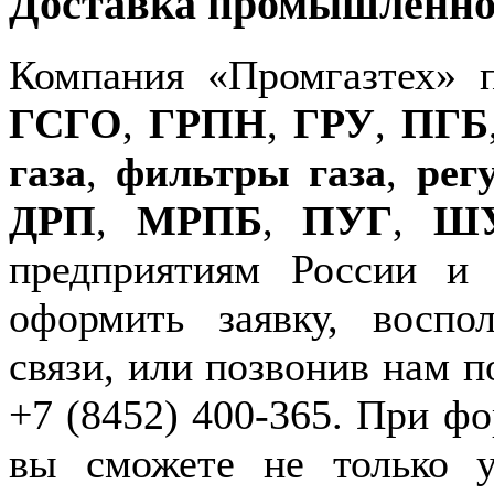
Доставка промышленног
Компания «Промгазтех» 
ГСГО
,
ГРПН
,
ГРУ
,
ПГБ
газа
,
фильтры газа
,
рег
ДРП
,
МРПБ
,
ПУГ
,
Ш
предприятиям России и
оформить заявку, воспо
связи, или позвонив нам п
+7 (8452) 400-365. При фо
вы сможете не только у