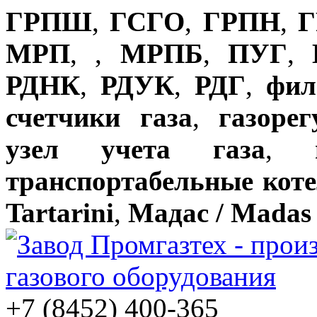
ГРПШ
,
ГСГО
,
ГРПН
,
Г
МРП
,
,
МРПБ
,
ПУГ
,
РДНК
,
РДУК
,
РДГ
,
фил
счетчики газа
,
газоре
узел учета газа
,
транспортабельные кот
Tartarini
,
Мадас / Madas
+7 (8452) 400-365