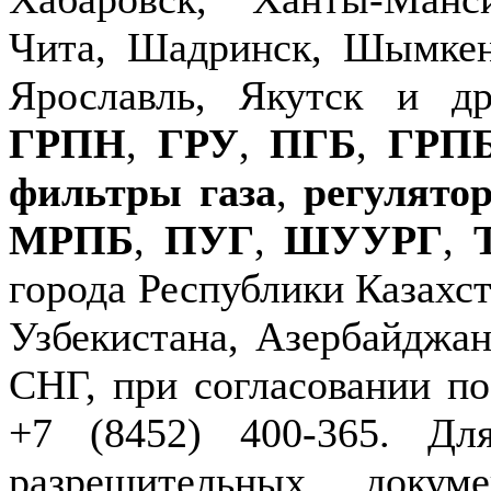
Чита, Шадринск, Шымкен
Ярославль, Якутск и д
ГРПН
,
ГРУ
,
ПГБ
,
ГРП
фильтры газа
,
регулято
МРПБ
,
ПУГ
,
ШУУРГ
,
города Республики Казахст
Узбекистана, Азербайджан
СНГ, при согласовании по
+7 (8452) 400-365. Дл
разрешительных докуме