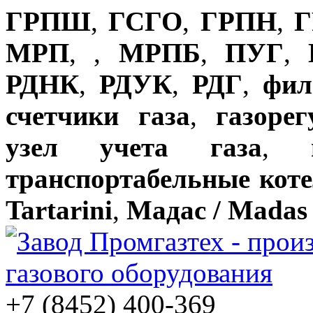
ГРПШ
,
ГСГО
,
ГРПН
,
Г
МРП
,
,
МРПБ
,
ПУГ
,
РДНК
,
РДУК
,
РДГ
,
фил
счетчики газа
,
газоре
узел учета газа
,
транспортабельные кот
Tartarini
,
Мадас / Madas
+7 (8452) 400-369