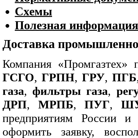
Схемы
Полезная информаци
Доставка промышленног
Компания «Промгазтех» 
ГСГО
,
ГРПН
,
ГРУ
,
ПГБ
газа
,
фильтры газа
,
рег
ДРП
,
МРПБ
,
ПУГ
,
Ш
предприятиям России и
оформить заявку, воспо