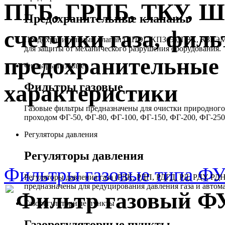
ПГБ, ГРПБ, ТКУ, 
Предохранительные клапаны
счетчики газа, филь
Предохранительный клапан (КПЭГ, КПЗ(Э), ПЗК, КЗГЭМ,
для защиты от механического разрушения оборудования.
предохранительные 
Фильтры газовые
Фильтры газовые
характеристики
Газовые фильтры предназначены для очистки природного 
проходом ФГ-50, ФГ-80, ФГ-100, ФГ-150, ФГ-200, ФГ-250
Регуляторы давления
Регуляторы давления
Фильтры газовые типа Ф
Регуляторы давления газа (РДК, РДП, РДГД, РД, РДУ,
предназначены для редуцирования давления газа и автом
Фильтр газовый ФУ
Газорегуляторные пункты
Газорегуляторные пункты