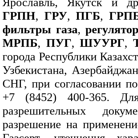
Ярославль, Якутск и д
ГРПН
,
ГРУ
,
ПГБ
,
ГРП
фильтры газа
,
регулято
МРПБ
,
ПУГ
,
ШУУРГ
,
города Республики Казахст
Узбекистана, Азербайджан
СНГ, при согласовании по
+7 (8452) 400-365. Дл
разрешительных докуме
разрешение на применение
Газсерт, уточнения хар