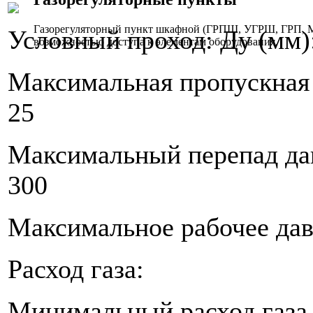
Газорегуляторный пункт шкафной (ГРПШ, УГРШ, ГРП, МР
Условный проход: Ду (мм)
возможностью доступа к элементам оборудования.
Максимальная пропускная 
25
Максимальный перепад дав
300
Максимальное рабочее дав
Расход газа:
Минимальный расход газа ,