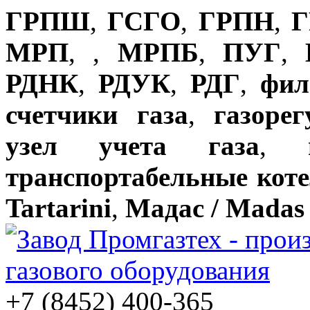
ГРПШ
,
ГСГО
,
ГРПН
,
Г
МРП
,
,
МРПБ
,
ПУГ
,
РДНК
,
РДУК
,
РДГ
,
фил
счетчики газа
,
газоре
узел учета газа
,
транспортабельные кот
Tartarini
,
Мадас / Madas
+7 (8452) 400-365