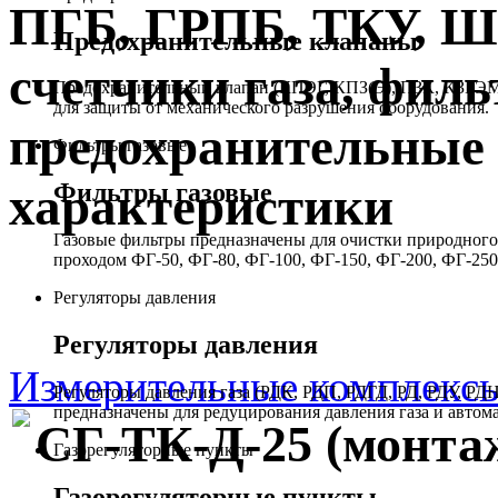
ПГБ, ГРПБ, ТКУ, 
Предохранительные клапаны
счетчики газа, филь
Предохранительный клапан (КПЭГ, КПЗ(Э), ПЗК, КЗГЭМ,
для защиты от механического разрушения оборудования.
предохранительные 
Фильтры газовые
Фильтры газовые
характеристики
Газовые фильтры предназначены для очистки природного 
проходом ФГ-50, ФГ-80, ФГ-100, ФГ-150, ФГ-200, ФГ-250
Регуляторы давления
Регуляторы давления
Измерительные комплекс
Регуляторы давления газа (РДК, РДП, РДГД, РД, РДУ,
предназначены для редуцирования давления газа и автом
СГ-ТК-Д-25 (монтаж
Газорегуляторные пункты
Газорегуляторные пункты