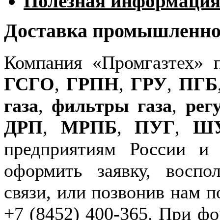
Полезная информаци
Доставка промышленног
Компания «Промгазтех» 
ГСГО
,
ГРПН
,
ГРУ
,
ПГБ
газа
,
фильтры газа
,
рег
ДРП
,
МРПБ
,
ПУГ
,
Ш
предприятиям России и
оформить заявку, воспо
связи, или позвонив нам п
+7 (8452) 400-365. При фо