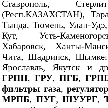
Ставрополь, Стерлит
(Респ.КАЗАХСТАН), Тараз
Тында, Тюмень, Улан-Удэ,
Кут, Усть-Каменогор
Хабаровск, Ханты-Манс
Чита, Шадринск, Шымкен
Ярославль, Якутск и д
ГРПН
,
ГРУ
,
ПГБ
,
ГРП
фильтры газа
,
регулято
МРПБ
,
ПУГ
,
ШУУРГ
,