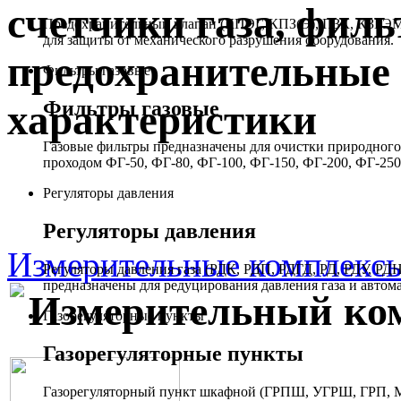
счетчики газа, филь
Предохранительный клапан (КПЭГ, КПЗ(Э), ПЗК, КЗГЭМ,
для защиты от механического разрушения оборудования.
предохранительные 
Фильтры газовые
Фильтры газовые
характеристики
Газовые фильтры предназначены для очистки природного 
проходом ФГ-50, ФГ-80, ФГ-100, ФГ-150, ФГ-200, ФГ-250
Регуляторы давления
Регуляторы давления
Измерительные комплекс
Регуляторы давления газа (РДК, РДП, РДГД, РД, РДУ,
предназначены для редуцирования давления газа и автом
Измерительный ко
Газорегуляторные пункты
Газорегуляторные пункты
Газорегуляторный пункт шкафной (ГРПШ, УГРШ, ГРП, МР