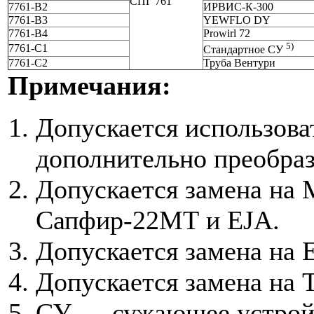
СПГ 761
7761-В2
ИРВИС-К-300
7761-В3
YEWFLO DY
7761-В4
Prowirl 72
5)
7761-С1
Стандартное СУ
7761-С2
Труба Вентури
Примечания:
Допускается использова
дополнительно преобраз
Допускается замена на
Сапфир-22МТ и EJA.
Допускается замена на 
Допускается замена на 
СУ — сужающее устрой