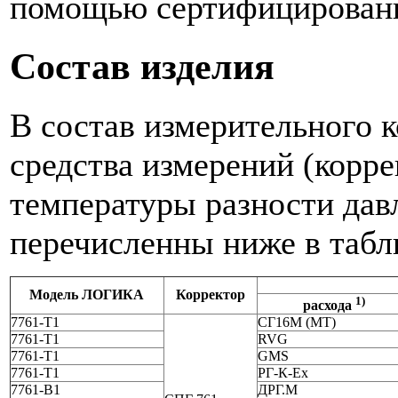
помощью сертифицированн
Состав изделия
В состав измерительного
средства измерений (корре
температуры разности давл
перечисленны ниже в табл
Модель ЛОГИКА
Корректор
1)
расхода
7761-Т1
СГ16М (МТ)
7761-Т1
RVG
7761-Т1
GMS
7761-Т1
РГ-К-Ех
7761-В1
ДРГ.М