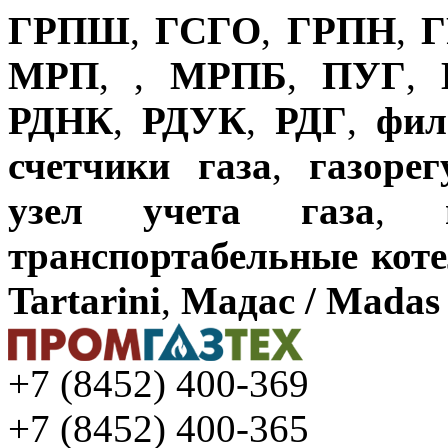
ГРПШ
,
ГСГО
,
ГРПН
,
Г
МРП
,
,
МРПБ
,
ПУГ
,
РДНК
,
РДУК
,
РДГ
,
фил
счетчики газа
,
газоре
узел учета газа
,
транспортабельные кот
Tartarini
,
Мадас / Madas
+7 (8452) 400-369
+7 (8452) 400-365