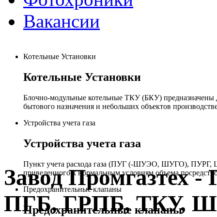
Вакансии
Котельные Установки
Котельные Установки
Блочно-модульные котельные ТКУ (БКУ) предназначены д
бытового назначения и небольших объектов производстве
Устройства учета газа
Устройства учета газа
Пункт учета расхода газа (ПУГ (-ШУЭО, ШУГО), ПУРГ, Ш
Завод Промгазтех 
приведенного к нормальным условиям объема посредство
Предохранительные клапаны
ПГБ, ГРПБ, ТКУ, 
Предохранительные клапаны