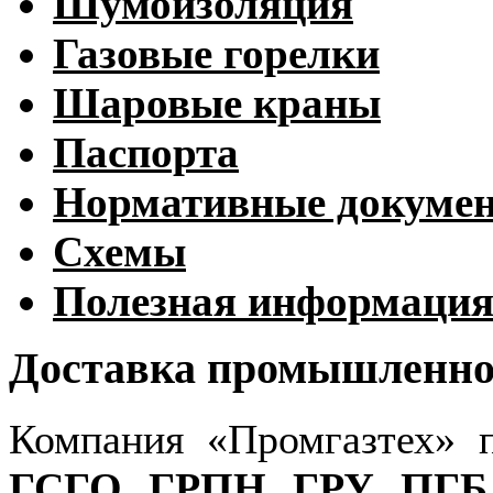
Шумоизоляция
Газовые горелки
Шаровые краны
Паспорта
Нормативные докуме
Схемы
Полезная информаци
Доставка промышленног
Компания «Промгазтех» 
ГСГО
,
ГРПН
,
ГРУ
,
ПГБ