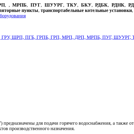
РП
,
,
МРПБ
,
ПУГ
,
ШУУРГ
,
ТКУ
,
БКУ
,
РДБК
,
РДНК
,
Р
уляторные пункты
,
транспортабельные котельные установки
 предназначены для подачи горячего водоснабжения, а также о
ктов производственного назначения.