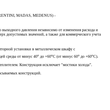
FIORENTINI, MADAS, MEDENUS) -
о выходного давления независимо от изменения расхода и
рх допустимых значений, а также для коммерческого учета
торной установки в металлическом шкафу с
o
o
o
o
ей среды от минус 40
до +60
С (от минус 60
до +60
С).
плителем. Конструкция исключает "мостики холода”.
расываемых конструкций.