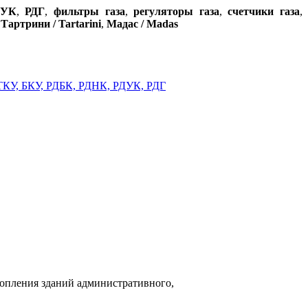
ДУК
,
РДГ
,
фильтры газа
,
регуляторы газа
,
счетчики газа
,
,
Тартрини / Tartarini
,
Мадас / Madas
топления зданий административного,