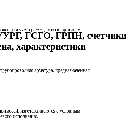
ен для учета расхода газа в единицах
УУРГ, ГСГО, ГРПН, счетчики
ена, характеристики
рубопроводная арматура, предназначенная
 примесей, изготавливаются с условным
цевого исполнения.