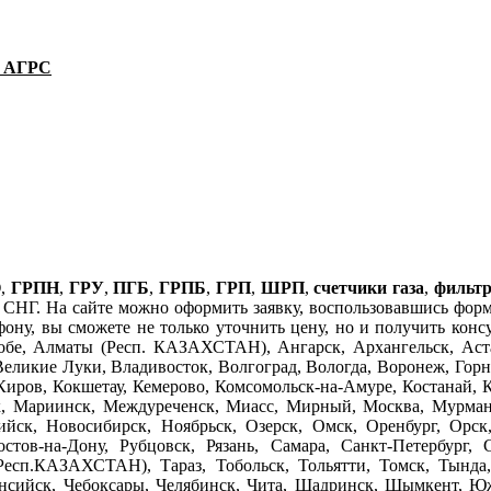
и АГРС
О
,
ГРПН
,
ГРУ
,
ПГБ
,
ГРПБ
,
ГРП
,
ШРП
,
счетчики газа
,
фильтр
СНГ. На сайте можно оформить заявку, воспользовавшись формо
ефону, вы сможете не только уточнить цену, но и получить кон
бе, Алматы (Респ. КАЗАХСТАН), Ангарск, Архангельск, Аста
Великие Луки, Владивосток, Волгоград, Вологда, Воронеж, Горно
Киров, Кокшетау, Кемерово, Комсомольск-на-Амуре, Костанай, 
к, Мариинск, Междуреченск, Миасс, Мирный, Москва, Мурман
ск, Новосибирск, Ноябрьск, Озерск, Омск, Оренбург, Орск
ов-на-Дону, Рубцовск, Рязань, Самара, Санкт-Петербург, С
Респ.КАЗАХСТАН), Тараз, Тобольск, Тольятти, Томск, Тында, 
ийск, Чебоксары, Челябинск, Чита, Шадринск, Шымкент, Южн