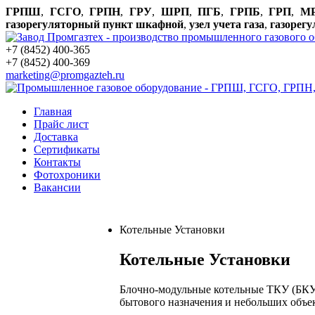
ГРПШ
,
ГСГО
,
ГРПН
,
ГРУ
,
ШРП
,
ПГБ
,
ГРПБ
,
ГРП
,
М
газорегуляторный пункт шкафной
,
узел учета газа
,
газорег
+7 (8452) 400-365
+7 (8452) 400-369
marketing@promgazteh.ru
Главная
Прайс лист
Доставка
Сертификаты
Контакты
Фотохроники
Вакансии
Котельные Установки
Котельные Установки
Блочно-модульные котельные ТКУ (БКУ)
бытового назначения и небольших объе