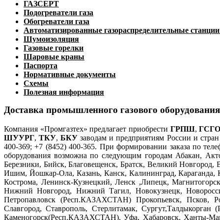
ГАЗСЕРТ
Подогреватели газа
Обогреватели газа
Автоматизированные газораспределительные станци
Шумоизоляция
Газовые горелки
Шаровые краны
Паспорта
Нормативные документы
Схемы
Полезная информация
Доставка промышленного газового оборудования
Компания «Промгазтех» предлагает приобрести
ГРПШ
,
ГСГ
ШУУРГ
,
ТКУ
,
БКУ
заводам и предприятиям России и стран 
400-369; +7 (8452) 400-365. При формировании заказа по тел
оборудования возможна по следующим городам Абакан, Акто
Березники, Бийск, Благовещенск, Братск, Великий Новгород, 
Ишим, Йошкар-Ола, Казань, Канск, Калининград, Караганда, 
Кострома, Ленинск-Кузнецкий, Ленск ,Липецк, Магнитогорс
Нижний Новгород, Нижний Тагил, Новокузнецк, Новороссий
Петропавловск (Респ.КАЗАХСТАН) Прокопьевск, Псков, Рост
Славгород, Ставрополь, Стерлитамак, Сургут,Талдыкорган (
Каменогорск(Респ.КАЗАХСТАН), Уфа, Хабаровск, Ханты-Манс