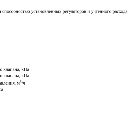
способностью установленных регуляторов и учтенного расхода г
о клапана, кПа
о клапана, кПа
3
авления, м
/ч
са