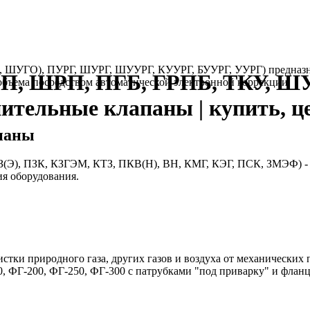
, ШУГО), ПУРГ, ШУРГ, ШУУРГ, КУУРГ, БУУРГ, УУРГ) предназнач
РП, ШРП, ПГБ, ГРПБ, ТКУ, Ш
бъема посредством автоматической электронной коррекции.
нительные клапаны | купить, ц
паны
(Э), ПЗК, КЗГЭМ, КТЗ, ПКВ(Н), ВН, КМГ, КЭГ, ПСК, ЗМЭФ) - т
ия оборудования.
стки природного газа, других газов и воздуха от механических
, ФГ-200, ФГ-250, ФГ-300 с патрубками "под приварку" и флан