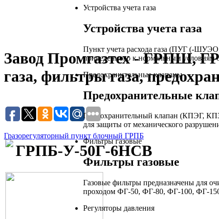
Устройства учета газа
Устройства учета газа
Пункт учета расхода газа (ПУГ (-ШУЭО
Завод Промгазтех - ГРПШ, Г
приведенного к нормальным условиям о
газа, фильтры газа, предохра
Предохранительные клапаны
Предохранительные кла
Предохранительный клапан (КПЭГ, КПЗ
для защиты от механического разрушен
Гразорегуляторный пункт блочный ГРПБ
Фильтры газовые
ГРПБ-У-50Г-6НСВ
Фильтры газовые
Газовые фильтры предназначены для очи
проходом ФГ-50, ФГ-80, ФГ-100, ФГ-150
Регуляторы давления