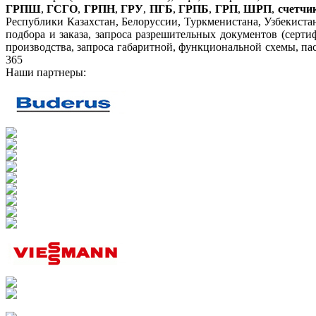
ГРПШ
,
ГСГО
,
ГРПН
,
ГРУ
,
ПГБ
,
ГРПБ
,
ГРП
,
ШРП
,
счетчик
Республики Казахстан, Белоруссии, Туркменистана, Узбекистан
подбора и заказа, запроса разрешительных документов (серти
производства, запроса габаритной, функциональной схемы, пас
365
Наши партнеры: