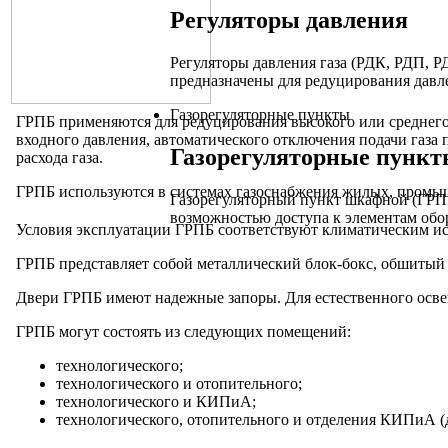
Регуляторы давления
Регуляторы давления газа (РДК, РДП,
предназначены для редуцирования давле
Газорегуляторные пункты
ГРПБ применяются для редуцирования высокого или среднего 
входного давления, автоматического отключения подачи газа
Газорегуляторные пункт
расхода газа.
ГРПБ используются в системах газоснабжения жилых, промыш
Газорегуляторный пункт шкафной (ГРП
возможностью доступа к элементам обо
Условия эксплуатации ГРПБ соответствуют климатическим и
ГРПБ представляет собой металлический блок-бокс, обшитый
Двери ГРПБ имеют надежные запоры. Для естественного осве
ГРПБ могут состоять из следующих помещений:
технологического;
технологического и отопительного;
технологического и КИПиА;
технологического, отопительного и отделения КИПиА (