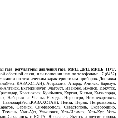
ы газа
,
регуляторы давления газа
,
МРП
,
ДРП
,
МРПБ
,
ПУГ
,
й обратной связи, или позвонив нам по телефонам: +7 (8452)
сультации по техническим характеристикам приборов. Доставка
на(Респ.КАЗАХСТАН), Астрахань, Атырау, Ачинск, Барнаул,
-Алтайск, Екатеринбург, Златоуст, Иваново, Ижевск, Иркутск,
Краснодар, Красноярск, Куйбышев, Курган, Кызыл, Кызылорда,
ск, Набережные Челны, Находка, Нерюнгри, Нижневартовск,
, Павлодар(Респ.КАЗАХСТАН), Пенза, Пермь, Петрозаводск,
аратов, Саранск, Симферополь, Севастополь, Сковородино,
Тюмень, Улан-Удэ, Ульяновск, Усть-Илимск, Усть-Кут, Усть-
о-Сахалинск, г. ЮРГА, Ярославль, Якутск и другие города.