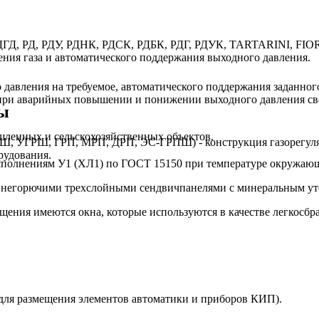
 РДГД, РД, РДУ, РДНК, РДСК, РДБК, РДГ, РДУК, TARTARINI, 
ния газа и автоматического поддержания выходного давления.
давления на требуемое, автоматического поддержания заданног
 при аварийных повышении и понижении выходного давления све
ы
ленных и сельскохозяйственных объектов.
Ш, УГРШ, ГРП, МРП, ДРП, ЭС-ГРПШ) - конструкция газорегуля
рудования.
сполнениям У1 (ХЛ1) по ГОСТ 15150 при температуре окружающ
 негорючими трехслойными сендвичпанелями с минеральным уте
щения имеются окна, которые используются в качестве легкосб
для размещения элементов автоматики и приборов КИП).