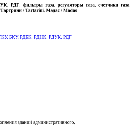
ДУК
,
РДГ
,
фильтры газа
,
регуляторы газа
,
счетчики газа
,
,
Тартрини / Tartarini
,
Мадас / Madas
топления зданий административного,