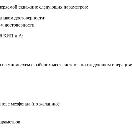
амеряемой скважине следующих параметров:
знаком достоверности;
ом достоверности.
жб КИП и А:
 из мнемосхем с рабочих мест системы по следующим операция
анове мехфонда (по желанию);
араметров: