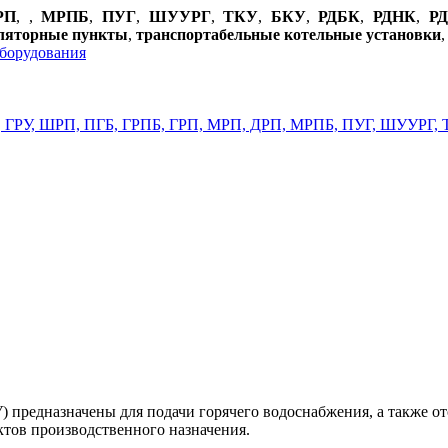
РП
,
,
МРПБ
,
ПУГ
,
ШУУРГ
,
ТКУ
,
БКУ
,
РДБК
,
РДНК
,
Р
уляторные пункты
,
транспортабельные котельные установки
 предназначены для подачи горячего водоснабжения, а также о
ктов производственного назначения.