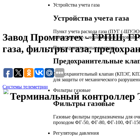
Устройства учета газа
Устройства учета газа
Пункт учета расхода газа (ПУГ (-ШУЭО
Завод Промгазтех - ГРПШ, Г
приведенного к нормальным условиям о
газа, фильтры газа, предохра
Предохранительные клапаны
Предохранительные кла
Предохранительный клапан (КПЭГ, КПЗ
для защиты от механического разрушен
Системы телеметрии
Фильтры газовые
Терминальный контроллер 
Фильтры газовые
Газовые фильтры предназначены для очи
проходом ФГ-50, ФГ-80, ФГ-100, ФГ-150
Регуляторы давления