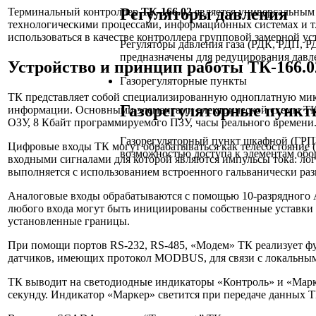
Регуляторы давления
Терминальный контроллер
ТК-166.02
является универсальным
технологическими процессами, информационных системах и т.
использоваться в качестве контроллера групповой замерной ус
Регуляторы давления газа (РДК, РДП,
предназначены для редуцирования давле
Устройство и принцип работы ТК-166.0
Газорегуляторные пункты
ТК представляет собой специализированную одноплатную мик
Газорегуляторные пункт
информации. Основными элементами электрической схемы ТК 
ОЗУ, 8 Кбайт программируемого ПЗУ, часы реального времени.
Газорегуляторный пункт шкафной (ГРП
Цифровые входы ТК могут обрабатываться как телесостояние (
возможностью доступа к элементам обо
входными сигналами для которой являются импульсы тока: логи
выполняется с использованием встроенного гальванически раз
Аналоговые входы обрабатываются с помощью 10-разрядного А
любого входа могут быть инициированы собственные уставки и
установленные границы.
При помощи портов RS-232, RS-485, «Модем» ТК реализует ф
датчиков, имеющих протокол MODBUS, для связи с локальны
ТК выводит на светодиодные индикаторы «Контроль» и «Марке
секунду. Индикатор «Маркер» светится при передаче данных Т