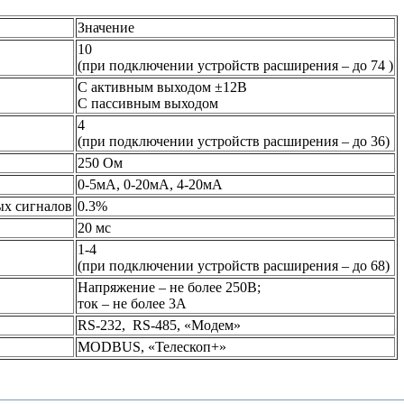
Значение
10
(при подключении устройств расширения – до 74 )
C активным выходом ±12В
С пассивным выходом
4
(при подключении устройств расширения – до 36)
250 Ом
0-5мА, 0-20мА, 4-20мА
ых сигналов
0.3%
20 мс
1-4
(при подключении устройств расширения – до 68)
Напряжение – не более 250В;
ток – не более 3А
RS-232, RS-485, «Модем»
MODBUS, «Телескоп+»