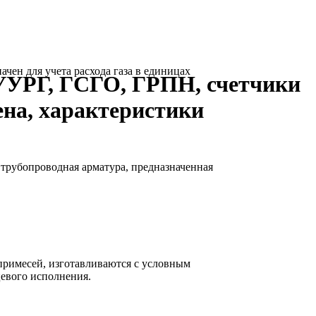
ен для учета расхода газа в единицах
УУРГ, ГСГО, ГРПН, счетчики
ена, характеристики
рубопроводная арматура, предназначенная
 примесей, изготавливаются с условным
цевого исполнения.