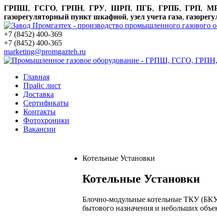
ГРПШ
,
ГСГО
,
ГРПН
,
ГРУ
,
ШРП
,
ПГБ
,
ГРПБ
,
ГРП
,
М
газорегуляторный пункт шкафной
,
узел учета газа
,
газорег
+7 (8452) 400-369
+7 (8452) 400-365
marketing@promgazteh.ru
Главная
Прайс лист
Доставка
Сертификаты
Контакты
Фотохроники
Вакансии
Котельные Установки
Котельные Установки
Блочно-модульные котельные ТКУ (БКУ)
бытового назначения и небольших объе