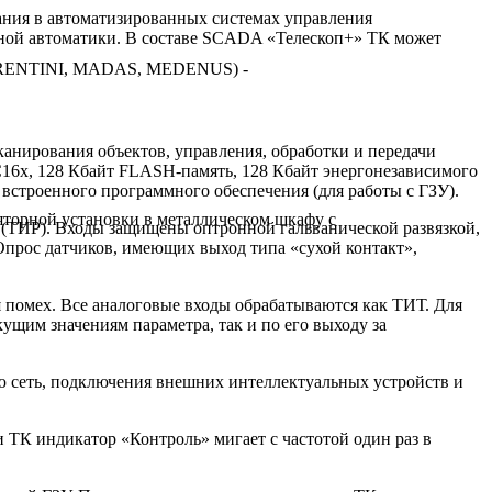
ания в автоматизированных системах управления
льной автоматики. В составе SCADA «Телескоп+» ТК может
FIORENTINI, MADAS, MEDENUS) -
нирования объектов, управления, обработки и передачи
16х, 128 Кбайт FLASH-память, 128 Кбайт энергонезависимого
встроенного программного обеспечения (для работы с ГЗУ).
торной установки в металлическом шкафу с
а (ТИР). Входы защищены оптронной гальванической развязкой,
 Опрос датчиков, имеющих выход типа «сухой контакт»,
 помех. Все аналоговые входы обрабатываются как ТИТ. Для
ущим значениям параметра, так и по его выходу за
 сеть, подключения внешних интеллектуальных устройств и
ТК индикатор «Контроль» мигает с частотой один раз в