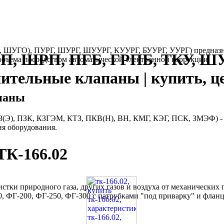
, ШУГО), ПУРГ, ШУРГ, ШУУРГ, КУУРГ, БУУРГ, УУРГ) предназнач
РП, ШРП, ПГБ, ГРПБ, ТКУ, Ш
бъема посредством автоматической электронной коррекции.
нительные клапаны | купить, ц
паны
(Э), ПЗК, КЗГЭМ, КТЗ, ПКВ(Н), ВН, КМГ, КЭГ, ПСК, ЗМЭФ) - т
ия оборудования.
ТК-166.02
стки природного газа, других газов и воздуха от механических
, ФГ-200, ФГ-250, ФГ-300 с патрубками "под приварку" и флан