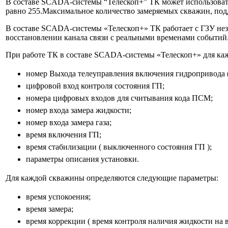
В составе SCADA-системы “Телескоп+” ТК может использовать
равно 255.Максимальное количество замеряемых скважин, под
В составе SCADA-cистемы «Телескоп+» ТК работает с ГЗУ неза
восстановлении канала связи с реальными временами событий
При работе ТК в составе SCADA-cистемы «Телескоп+» для ка
номер Выхода телеуправления включения гидропривода 
цифровой вход контроля состояния ГП;
номера цифровых входов для считывания кода ПСМ;
номер входа замера жидкости;
номер входа замера газа;
время включения ГП;
время стабилизации ( выключенного состояния ГП );
параметры описания установки.
Для каждой скважины определяются следующие параметры:
время успокоения;
время замера;
время коррекции ( время контроля наличия жидкости на