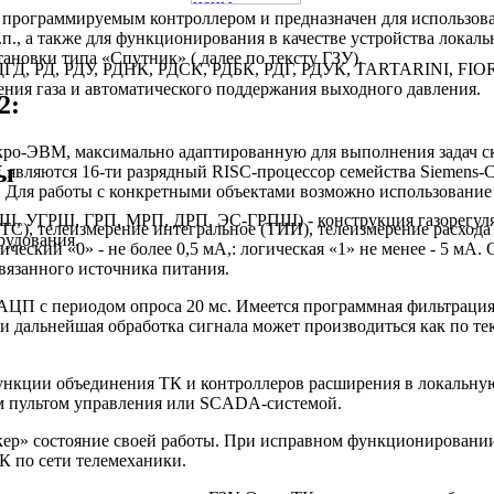
 программируемым контроллером и предназначен для использов
п., а также для функционирования в качестве устройства лока
тановки типа «Спутник» ( далее по тексту ГЗУ).
 РДГД, РД, РДУ, РДНК, РДСК, РДБК, РДГ, РДУК, TARTARINI, 
ния газа и автоматического поддержания выходного давления.
2:
ро-ЭВМ, максимально адаптированную для выполнения задач ска
ы
являются 16-ти разрядный RISC-процессор семейства Siemens-C
 Для работы с конкретными объектами возможно использование 
Ш, УГРШ, ГРП, МРП, ДРП, ЭС-ГРПШ) - конструкция газорегуля
ТС), телеизмерение интегральное (ТИИ), телеизмерение расход
рудования.
ческий «0» - не более 0,5 мА,: логическая «1» не менее - 5 мА.
вязанного источника питания.
ЦП с периодом опроса 20 мс. Имеется программная фильтрация
 дальнейшая обработка сигнала может производиться как по тек
ункции объединения ТК и контроллеров расширения в локальную
м пультом управления или SCADA-системой.
р» состояние своей работы. При исправном функционировании 
К по сети телемеханики.