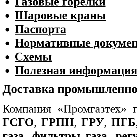
Газовые горелки
Шаровые краны
Паспорта
Нормативные докуме
Схемы
Полезная информаци
Доставка промышленног
Компания «Промгазтех» 
ГСГО
,
ГРПН
,
ГРУ
,
ПГБ
газа
,
фильтры газа
,
рег