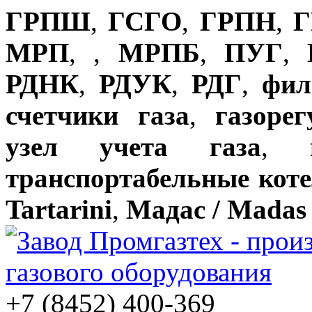
ГРПШ
,
ГСГО
,
ГРПН
,
Г
МРП
,
,
МРПБ
,
ПУГ
,
РДНК
,
РДУК
,
РДГ
,
фил
счетчики газа
,
газоре
узел учета газа
,
транспортабельные кот
Tartarini
,
Мадас / Madas
+7 (8452) 400-369