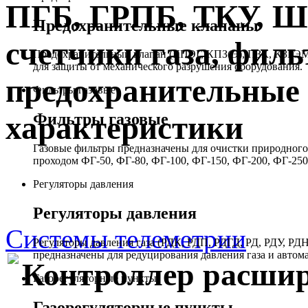
ПГБ, ГРПБ, ТКУ, 
Предохранительные клапаны
счетчики газа, филь
Предохранительный клапан (КПЭГ, КПЗ(Э), ПЗК, КЗГЭМ,
для защиты от механического разрушения оборудования.
предохранительные 
Фильтры газовые
Фильтры газовые
характеристики
Газовые фильтры предназначены для очистки природного 
проходом ФГ-50, ФГ-80, ФГ-100, ФГ-150, ФГ-200, ФГ-250
Регуляторы давления
Регуляторы давления
Системы телеметрии
Регуляторы давления газа (РДК, РДП, РДГД, РД, РДУ,
предназначены для редуцирования давления газа и автом
Контроллер расшир
Газорегуляторные пункты
Газорегуляторные пункты