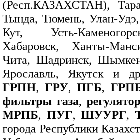
(Респ.КАЗАХСТАН), Тараз
Тында, Тюмень, Улан-Удэ,
Кут, Усть-Каменогор
Хабаровск, Ханты-Манс
Чита, Шадринск, Шымкен
Ярославль, Якутск и д
ГРПН
,
ГРУ
,
ПГБ
,
ГРП
фильтры газа
,
регулято
МРПБ
,
ПУГ
,
ШУУРГ
,
города Республики Казахст