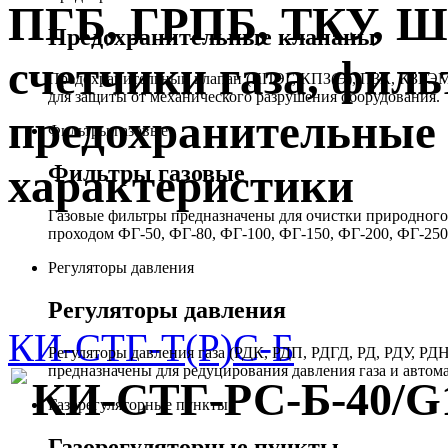
ПГБ, ГРПБ, ТКУ, 
Предохранительные клапаны
счетчики газа, филь
Предохранительный клапан (КПЭГ, КПЗ(Э), ПЗК, КЗГЭМ,
для защиты от механического разрушения оборудования.
предохранительные 
Фильтры газовые
Фильтры газовые
характеристики
Газовые фильтры предназначены для очистки природного 
проходом ФГ-50, ФГ-80, ФГ-100, ФГ-150, ФГ-200, ФГ-250
Регуляторы давления
Регуляторы давления
КИ-СТГ-Т(Р)С-Б
Регуляторы давления газа (РДК, РДП, РДГД, РД, РДУ,
предназначены для редуцирования давления газа и автом
КИ-СТГ-РС-Б-40/G
Газорегуляторные пункты
Газорегуляторные пункты