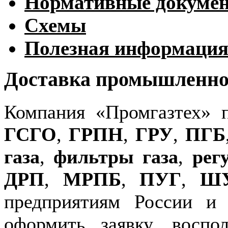
Нормативные докуме
Схемы
Полезная информаци
Доставка промышленног
Компания «Промгазтех» 
ГСГО
,
ГРПН
,
ГРУ
,
ПГБ
газа
,
фильтры газа
,
рег
ДРП
,
МРПБ
,
ПУГ
,
Ш
предприятиям России и
оформить заявку, воспо