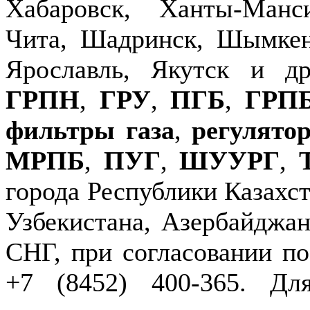
Хабаровск, Ханты-Манс
Чита, Шадринск, Шымкен
Ярославль, Якутск и д
ГРПН
,
ГРУ
,
ПГБ
,
ГРП
фильтры газа
,
регулято
МРПБ
,
ПУГ
,
ШУУРГ
,
города Республики Казахст
Узбекистана, Азербайджан
СНГ, при согласовании по
+7 (8452) 400-365. Дл