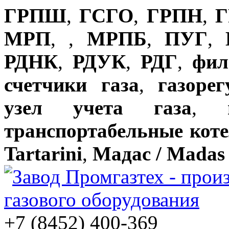
ГРПШ
,
ГСГО
,
ГРПН
,
Г
МРП
,
,
МРПБ
,
ПУГ
,
РДНК
,
РДУК
,
РДГ
,
фил
счетчики газа
,
газоре
узел учета газа
,
транспортабельные кот
Tartarini
,
Мадас / Madas
+7 (8452) 400-369