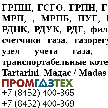
ГРПШ
,
ГСГО
,
ГРПН
,
Г
МРП
,
,
МРПБ
,
ПУГ
,
РДНК
,
РДУК
,
РДГ
,
фил
счетчики газа
,
газоре
узел учета газа
,
транспортабельные кот
Tartarini
,
Мадас / Madas
+7 (8452) 400-365
+7 (8452) 400-369