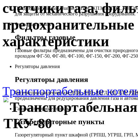
счетчики газа, филь
Предохранительный клапан (КПЭГ, КПЗ(Э), ПЗК, КЗГЭМ,
для защиты от механического разрушения оборудования.
предохранительные 
Фильтры газовые
Фильтры газовые
характеристики
Газовые фильтры предназначены для очистки природного 
проходом ФГ-50, ФГ-80, ФГ-100, ФГ-150, ФГ-200, ФГ-250
Регуляторы давления
Регуляторы давления
Транспортабельные котел
Регуляторы давления газа (РДК, РДП, РДГД, РД, РДУ,
предназначены для редуцирования давления газа и автом
Транспортабельная
Газорегуляторные пункты
ТКУ-80
Газорегуляторные пункты
Газорегуляторный пункт шкафной (ГРПШ, УГРШ, ГРП, МР