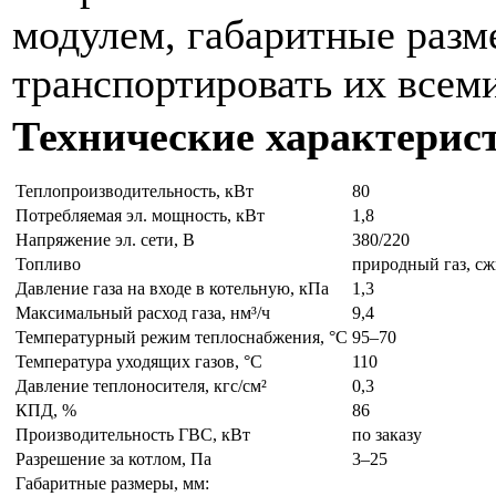
модулем, габаритные разм
транспортировать их всем
Технические характерис
Теплопроизводительность, кВт
80
Потребляемая эл. мощность, кВт
1,8
Напряжение эл. сети, В
380/220
Топливо
природный газ, с
Давление газа на входе в котельную, кПа
1,3
Максимальный расход газа, нм³/ч
9,4
Температурный режим теплоснабжения, °С
95–70
Температура уходящих газов, °С
110
Давление теплоносителя, кгс/см²
0,3
КПД, %
86
Производительность ГВС, кВт
по заказу
Разрешение за котлом, Па
3–25
Габаритные размеры, мм: