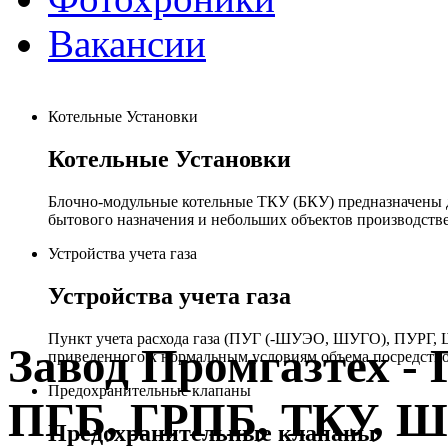
Вакансии
Котельные Установки
Котельные Установки
Блочно-модульные котельные ТКУ (БКУ) предназначены д
бытового назначения и небольших объектов производстве
Устройства учета газа
Устройства учета газа
Пункт учета расхода газа (ПУГ (-ШУЭО, ШУГО), ПУРГ, Ш
Завод Промгазтех 
приведенного к нормальным условиям объема посредство
Предохранительные клапаны
ПГБ, ГРПБ, ТКУ, 
Предохранительные клапаны