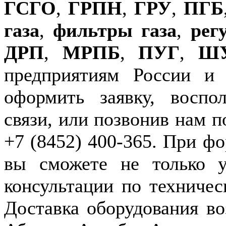
ГСГО
,
ГРПН
,
ГРУ
,
ПГБ
газа
,
фильтры газа
,
рег
ДРП
,
МРПБ
,
ПУГ
,
Ш
предприятиям России и
оформить заявку, воспо
связи, или позвонив нам п
+7 (8452) 400-365. При фо
вы сможете не только у
консультации по техничес
Доставка оборудования в