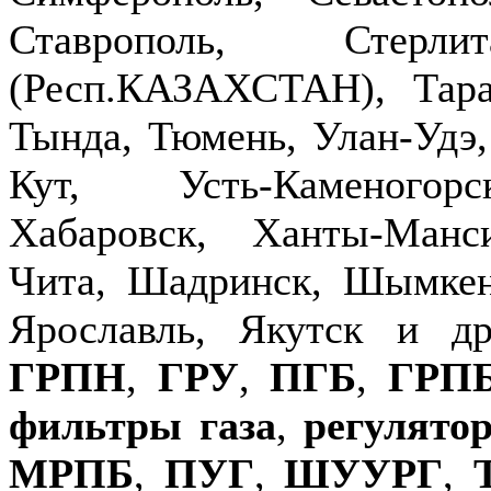
Ставрополь, Стерлит
(Респ.КАЗАХСТАН), Тараз
Тында, Тюмень, Улан-Удэ,
Кут, Усть-Каменогор
Хабаровск, Ханты-Манс
Чита, Шадринск, Шымкен
Ярославль, Якутск и д
ГРПН
,
ГРУ
,
ПГБ
,
ГРП
фильтры газа
,
регулято
МРПБ
,
ПУГ
,
ШУУРГ
,