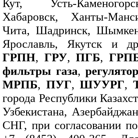
Кут, Усть-Каменогор
Хабаровск, Ханты-Манс
Чита, Шадринск, Шымкен
Ярославль, Якутск и д
ГРПН
,
ГРУ
,
ПГБ
,
ГРП
фильтры газа
,
регулято
МРПБ
,
ПУГ
,
ШУУРГ
,
города Республики Казахст
Узбекистана, Азербайджан
СНГ, при согласовании по