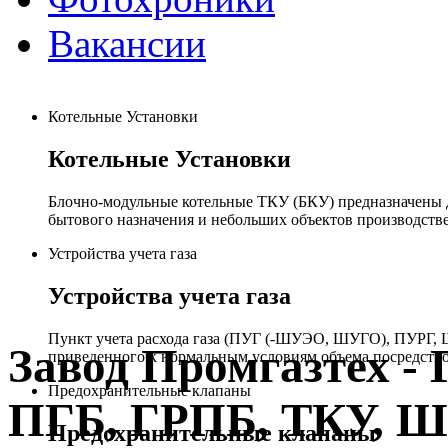
Вакансии
Котельные Установки
Котельные Установки
Блочно-модульные котельные ТКУ (БКУ) предназначены д
бытового назначения и небольших объектов производстве
Устройства учета газа
Устройства учета газа
Пункт учета расхода газа (ПУГ (-ШУЭО, ШУГО), ПУРГ, Ш
Завод Промгазтех 
приведенного к нормальным условиям объема посредство
Предохранительные клапаны
ПГБ, ГРПБ, ТКУ, 
Предохранительные клапаны