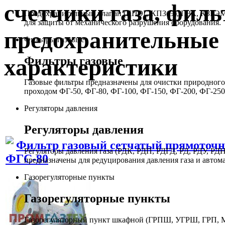
счетчики газа, филь
Предохранительный клапан (КПЭГ, КПЗ(Э), ПЗК, КЗГЭМ,
для защиты от механического разрушения оборудования.
предохранительные 
Фильтры газовые
Фильтры газовые
характеристики
Газовые фильтры предназначены для очистки природного 
проходом ФГ-50, ФГ-80, ФГ-100, ФГ-150, ФГ-200, ФГ-250
Регуляторы давления
Регуляторы давления
Фильтр газовый сетчатый прямоточ
Регуляторы давления газа (РДК, РДП, РДГД, РД, РДУ,
ФГС-80
предназначены для редуцирования давления газа и автом
Газорегуляторные пункты
Газорегуляторные пункты
Газорегуляторный пункт шкафной (ГРПШ, УГРШ, ГРП, МР