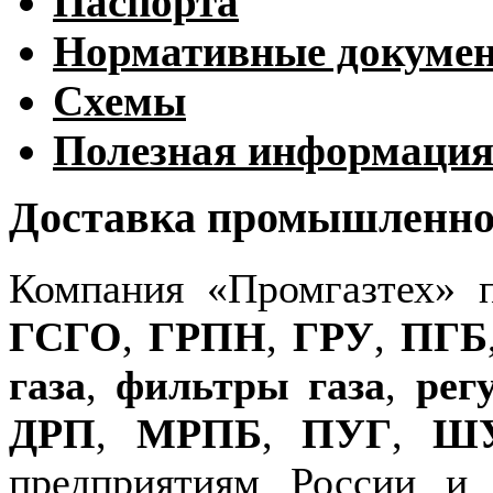
Паспорта
Нормативные докуме
Схемы
Полезная информаци
Доставка промышленног
Компания «Промгазтех» 
ГСГО
,
ГРПН
,
ГРУ
,
ПГБ
газа
,
фильтры газа
,
рег
ДРП
,
МРПБ
,
ПУГ
,
Ш
предприятиям России и