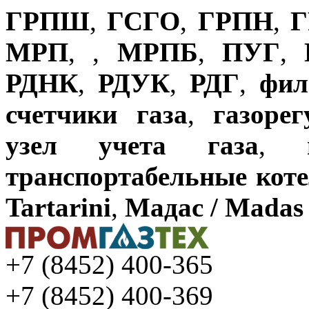
ГРПШ
,
ГСГО
,
ГРПН
,
Г
МРП
,
,
МРПБ
,
ПУГ
,
РДНК
,
РДУК
,
РДГ
,
фил
счетчики газа
,
газоре
узел учета газа
,
транспортабельные кот
Tartarini
,
Мадас / Madas
+7 (8452) 400-365
+7 (8452) 400-369