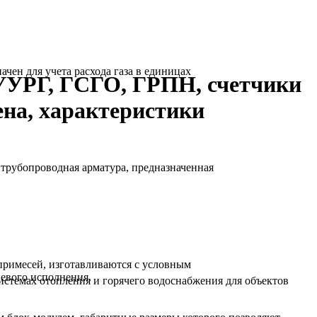
ен для учета расхода газа в единицах
УУРГ, ГСГО, ГРПН, счетчики
ена, характеристики
рубопроводная арматура, предназначенная
 примесей, изготавливаются с условным
цевого исполнения.
истемах отопления и горячего водоснабжения для объектов