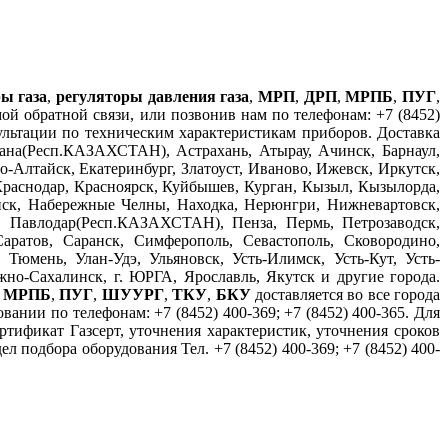
ы газа
,
регуляторы давления газа
,
МРП
,
ДРП
,
МРПБ
,
ПУГ
,
й обратной связи, или позвонив нам по телефонам: +7 (8452)
сультации по техническим характеристикам приборов. Доставка
на(Респ.КАЗАХСТАН), Астрахань, Атырау, Ачинск, Барнаул,
-Алтайск, Екатеринбург, Златоуст, Иваново, Ижевск, Иркутск,
Краснодар, Красноярск, Куйбышев, Курган, Кызыл, Кызылорда,
ск, Набережные Челны, Находка, Нерюнгри, Нижневартовск,
, Павлодар(Респ.КАЗАХСТАН), Пенза, Пермь, Петрозаводск,
аратов, Саранск, Симферополь, Севастополь, Сковородино,
Тюмень, Улан-Удэ, Ульяновск, Усть-Илимск, Усть-Кут, Усть-
о-Сахалинск, г. ЮРГА, Ярославль, Якутск и другие города.
,
МРПБ
,
ПУГ
,
ШУУРГ
,
ТКУ
,
БКУ
доставляется во все города
ании по телефонам: +7 (8452) 400-369; +7 (8452) 400-365. Для
ртификат Газсерт, уточнения характеристик, уточнения сроков
 подбора оборудования Тел. +7 (8452) 400-369; +7 (8452) 400-