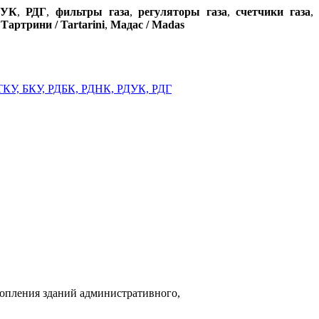
ДУК
,
РДГ
,
фильтры газа
,
регуляторы газа
,
счетчики газа
,
,
Тартрини / Tartarini
,
Мадас / Madas
топления зданий административного,