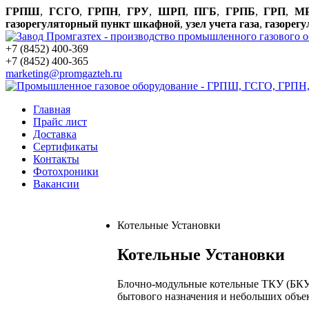
ГРПШ
,
ГСГО
,
ГРПН
,
ГРУ
,
ШРП
,
ПГБ
,
ГРПБ
,
ГРП
,
М
газорегуляторный пункт шкафной
,
узел учета газа
,
газорег
+7 (8452) 400-369
+7 (8452) 400-365
marketing@promgazteh.ru
Главная
Прайс лист
Доставка
Сертификаты
Контакты
Фотохроники
Вакансии
Котельные Установки
Котельные Установки
Блочно-модульные котельные ТКУ (БКУ)
бытового назначения и небольших объе