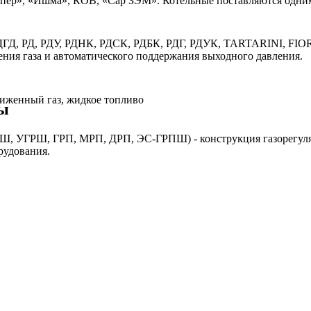
пер», «Ишма», КОВ, «Сар ЗЭМ». Котельные поставляются одним
 РДГД, РД, РДУ, РДНК, РДСК, РДБК, РДГ, РДУК, TARTARINI, 
ния газа и автоматического поддержания выходного давления.
жиженный газ, жидкое топливо
ы
Ш, УГРШ, ГРП, МРП, ДРП, ЭС-ГРПШ) - конструкция газорегуля
рудования.