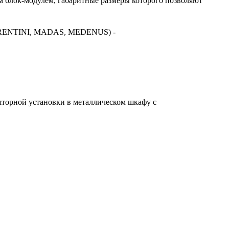
 блок-модулем, габаритные размеры которого позволяют
FIORENTINI, MADAS, MEDENUS) -
торной установки в металлическом шкафу с