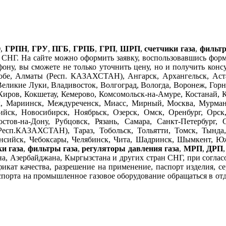
О
,
ГРПН
,
ГРУ
,
ПГБ
,
ГРПБ
,
ГРП
,
ШРП
,
счетчики газа
,
фильтр
СНГ. На сайте можно оформить заявку, воспользовавшись формо
ефону, вы сможете не только уточнить цену, но и получить кон
бе, Алматы (Респ. КАЗАХСТАН), Ангарск, Архангельск, Аста
Великие Луки, Владивосток, Волгоград, Вологда, Воронеж, Горно
Киров, Кокшетау, Кемерово, Комсомольск-на-Амуре, Костанай, 
к, Мариинск, Междуреченск, Миасс, Мирный, Москва, Мурман
ск, Новосибирск, Ноябрьск, Озерск, Омск, Оренбург, Орск
ов-на-Дону, Рубцовск, Рязань, Самара, Санкт-Петербург, С
Респ.КАЗАХСТАН), Тараз, Тобольск, Тольятти, Томск, Тында, 
ийск, Чебоксары, Челябинск, Чита, Шадринск, Шымкент, Южн
и газа
,
фильтры газа
,
регуляторы давления газа
,
МРП
,
ДРП
а, Азербайджана, Кыргызстана и других стран СНГ, при согласов
фикат качества, разрешение на применение, паспорт изделия, се
порта на промышленное газовое оборудование обращаться в отдел