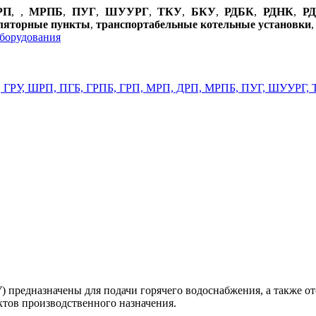
РП
,
,
МРПБ
,
ПУГ
,
ШУУРГ
,
ТКУ
,
БКУ
,
РДБК
,
РДНК
,
Р
уляторные пункты
,
транспортабельные котельные установки
 предназначены для подачи горячего водоснабжения, а также о
ктов производственного назначения.