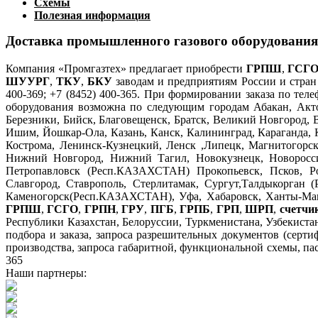
Схемы
Полезная информация
Доставка промышленного газового оборудования
Компания «Промгазтех» предлагает приобрести
ГРПШ
,
ГСГ
ШУУРГ
,
ТКУ
,
БКУ
заводам и предприятиям России и стран 
400-369; +7 (8452) 400-365. При формировании заказа по тел
оборудования возможна по следующим городам Абакан, Акто
Березники, Бийск, Благовещенск, Братск, Великий Новгород, 
Ишим, Йошкар-Ола, Казань, Канск, Калининград, Караганда, 
Кострома, Ленинск-Кузнецкий, Ленск ,Липецк, Магнитогорс
Нижний Новгород, Нижний Тагил, Новокузнецк, Новороссий
Петропавловск (Респ.КАЗАХСТАН) Прокопьевск, Псков, Рост
Славгород, Ставрополь, Стерлитамак, Сургут,Талдыкорган (
Каменогорск(Респ.КАЗАХСТАН), Уфа, Хабаровск, Ханты-Манс
ГРПШ
,
ГСГО
,
ГРПН
,
ГРУ
,
ПГБ
,
ГРПБ
,
ГРП
,
ШРП
,
счетчик
Республики Казахстан, Белоруссии, Туркменистана, Узбекистан
подбора и заказа, запроса разрешительных документов (серти
производства, запроса габаритной, функциональной схемы, пас
365
Наши партнеры: