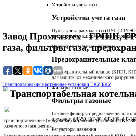
Устройства учета газа
Устройства учета газа
Пункт учета расхода газа (ПУГ (-ШУЭО
Завод Промгазтех - ГРПШ, Г
приведенного к нормальным условиям о
газа, фильтры газа, предохра
Предохранительные клапаны
Предохранительные кла
Предохранительный клапан (КПЭГ, КПЗ
для защиты от механического разрушен
Транспортабельные котельные установки ТКУ, БКУ
Фильтры газовые
Транспортабельная котельн
Фильтры газовые
Газовые фильтры предназначены для очи
проходом ФГ-50, ФГ-80, ФГ-100, ФГ-150
Транспортабельные (модульные) котельные установки
ТКУ-30
различного назначения.
Регуляторы давления