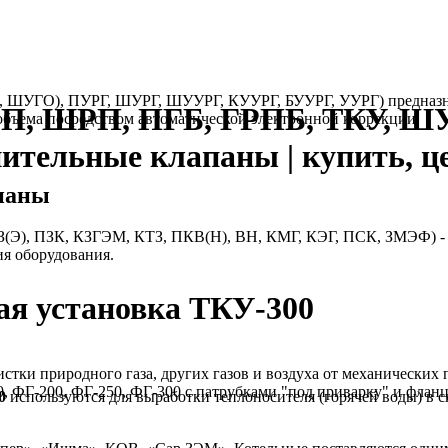
, ШУГО), ПУРГ, ШУРГ, ШУУРГ, КУУРГ, БУУРГ, УУРГ) предназнач
РП, ШРП, ПГБ, ГРПБ, ТКУ, Ш
бъема посредством автоматической электронной коррекции.
нительные клапаны | купить, ц
паны
(Э), ПЗК, КЗГЭМ, КТЗ, ПКВ(Н), ВН, КМГ, КЭГ, ПСК, ЗМЭФ) - т
ия оборудования.
ая установка ТКУ-300
стки природного газа, других газов и воздуха от механических
, ФГ-200, ФГ-250, ФГ-300 с патрубками "под приварку" и флан
0
используются для выработки теплоносителя (горячей воды) в с