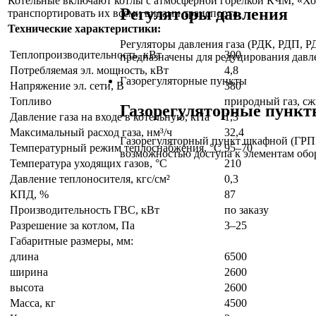
Котельные включают котлы с атмосферной горелкой КЧМ, «Хо
Регуляторы давления
транспортировать их всеми видами транспорта.
Технические характеристики:
Регуляторы давления газа (РДК, РДП,
Теплопроизводительность, кВт
300
предназначены для редуцирования давле
Потребляемая эл. мощность, кВт
4,8
Газорегуляторные пункты
Напряжение эл. сети, В
380
Топливо
природный газ, с
Газорегуляторные пункт
Давление газа на входе в котельную, кПа
1,3
Максимальный расход газа, нм³/ч
32,4
Газорегуляторный пункт шкафной (ГРП
Температурный режим теплоснабжения, °С
95–70
возможностью доступа к элементам обо
Температура уходящих газов, °С
210
Давление теплоносителя, кгс/см²
0,3
КПД, %
87
Производительность ГВС, кВт
по заказу
Разрешение за котлом, Па
3–25
Габаритные размеры, мм:
длина
6500
ширина
2600
высота
2600
Масса, кг
4500