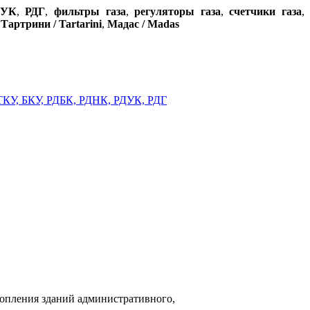
ДУК
,
РДГ
,
фильтры газа
,
регуляторы газа
,
счетчики газа
,
,
Тартрини / Tartarini
,
Мадас / Madas
топления зданий административного,