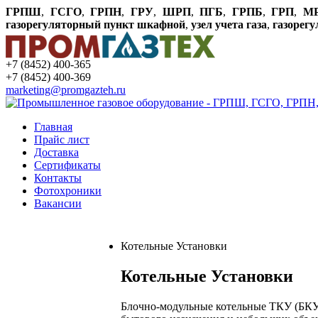
ГРПШ
,
ГСГО
,
ГРПН
,
ГРУ
,
ШРП
,
ПГБ
,
ГРПБ
,
ГРП
,
М
газорегуляторный пункт шкафной
,
узел учета газа
,
газорег
+7 (8452) 400-365
+7 (8452) 400-369
marketing@promgazteh.ru
Главная
Прайс лист
Доставка
Сертификаты
Контакты
Фотохроники
Вакансии
Котельные Установки
Котельные Установки
Блочно-модульные котельные ТКУ (БКУ)