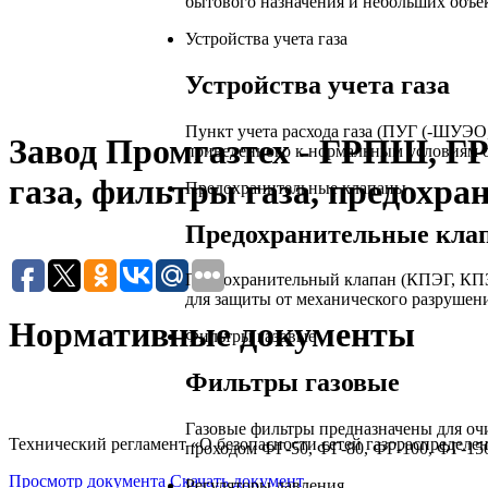
бытового назначения и небольших объе
Устройства учета газа
Устройства учета газа
Пункт учета расхода газа (ПУГ (-ШУЭО
Завод Промгазтех - ГРПШ, Г
приведенного к нормальным условиям о
газа, фильтры газа, предохра
Предохранительные клапаны
Предохранительные кла
Предохранительный клапан (КПЭГ, КПЗ
для защиты от механического разрушен
Нормативные документы
Фильтры газовые
Фильтры газовые
Газовые фильтры предназначены для очи
Технический регламент «О безопасности сетей газораспределе
проходом ФГ-50, ФГ-80, ФГ-100, ФГ-150
Просмотр документа
Скачать документ
Регуляторы давления