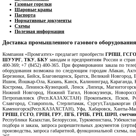
Газовые горелки
Шаровые краны
Паспорта
Нормативные документы
Схемы
Полезная информация
Доставка промышленного газового оборудования
Компания «Промгазтех» предлагает приобрести
ГРПШ
,
ГСГ
ШУУРГ
,
ТКУ
,
БКУ
заводам и предприятиям России и стран 
400-369; +7 (8452) 400-365. При формировании заказа по тел
оборудования возможна по следующим городам Абакан, Акто
Березники, Бийск, Благовещенск, Братск, Великий Новгород, 
Ишим, Йошкар-Ола, Казань, Канск, Калининград, Караганда, 
Кострома, Ленинск-Кузнецкий, Ленск ,Липецк, Магнитогорс
Нижний Новгород, Нижний Тагил, Новокузнецк, Новороссий
Петропавловск (Респ.КАЗАХСТАН) Прокопьевск, Псков, Рост
Славгород, Ставрополь, Стерлитамак, Сургут,Талдыкорган (
Каменогорск(Респ.КАЗАХСТАН), Уфа, Хабаровск, Ханты-Манс
ГРПШ
,
ГСГО
,
ГРПН
,
ГРУ
,
ПГБ
,
ГРПБ
,
ГРП
,
ШРП
,
счетчик
Республики Казахстан, Белоруссии, Туркменистана, Узбекистан
подбора и заказа, запроса разрешительных документов (серти
производства, запроса габаритной, функциональной схемы, пас