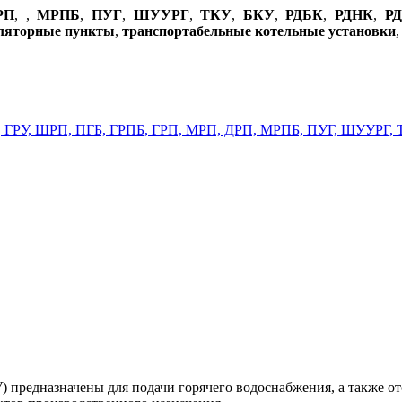
РП
,
,
МРПБ
,
ПУГ
,
ШУУРГ
,
ТКУ
,
БКУ
,
РДБК
,
РДНК
,
Р
уляторные пункты
,
транспортабельные котельные установки
 предназначены для подачи горячего водоснабжения, а также о