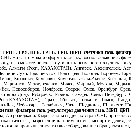
О
,
ГРПН
,
ГРУ
,
ПГБ
,
ГРПБ
,
ГРП
,
ШРП
,
счетчики газа
,
фильтр
СНГ. На сайте можно оформить заявку, воспользовавшись формо
ефону, вы сможете не только уточнить цену, но и получить кон
бе, Алматы (Респ. КАЗАХСТАН), Ангарск, Архангельск, Аста
Великие Луки, Владивосток, Волгоград, Вологда, Воронеж, Горно
Киров, Кокшетау, Кемерово, Комсомольск-на-Амуре, Костанай, 
к, Мариинск, Междуреченск, Миасс, Мирный, Москва, Мурман
ск, Новосибирск, Ноябрьск, Озерск, Омск, Оренбург, Орск
ов-на-Дону, Рубцовск, Рязань, Самара, Санкт-Петербург, С
Респ.КАЗАХСТАН), Тараз, Тобольск, Тольятти, Томск, Тында, 
ийск, Чебоксары, Челябинск, Чита, Шадринск, Шымкент, Южн
и газа
,
фильтры газа
,
регуляторы давления газа
,
МРП
,
ДРП
а, Азербайджана, Кыргызстана и других стран СНГ, при согласов
фикат качества, разрешение на применение, паспорт изделия, се
порта на промышленное газовое оборудование обращаться в отдел