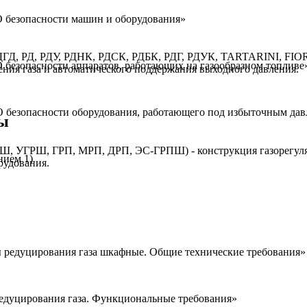
О безопасности машин и оборудования»
 РДГД, РД, РДУ, РДНК, РДСК, РДБК, РДГ, РДУК, TARTARINI, 
 безопасности аппаратов, работающих на газообразном топливе
ния газа и автоматического поддержания выходного давления.
О безопасности оборудования, работающего под избыточным да
ы
Ш, УГРШ, ГРП, МРП, ДРП, ЭС-ГРПШ) - конструкция газорегуля
нием 1)
рудования.
 редуцирования газа шкафные. Общие технические требования»
едуцирования газа. Функциональные требования»