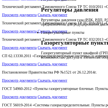
Технический регламент Таможенного Союза ТР ТС 010/2011 «
Регуляторы давления
Просмотр документа
Скачать документ
Регуляторы давления газа (РДК, РДП,
Технический регламент Таможенного Союза ТР ТС 016/2011 «О
предназначены для редуцирования давле
Просмотр документа
Скачать документ
Газорегуляторные пункты
Технический регламент Таможенного Союза ТР ТС 032/2013 «
Газорегуляторные пункт
Просмотр документа
Скачать документ
Газорегуляторный пункт шкафной (ГРП
СП 62.13330.2011 «Газораспределительные системы» (с измене
возможностью доступа к элементам обо
Просмотр документа
Скачать документ
Постановление Правительства РФ №1521 от 26.12.2014г.
Просмотр документа
Скачать документ
ГОСТ 54960-2012 «Пункты газорегуляторные блочные. Пункты
Просмотр документа
Скачать документ
ГОСТ 56019-2014 «Системы газораспределительные. Пункты р