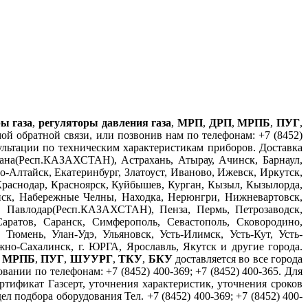
ы газа
,
регуляторы давления газа
,
МРП
,
ДРП
,
МРПБ
,
ПУГ
,
й обратной связи, или позвонив нам по телефонам: +7 (8452)
сультации по техническим характеристикам приборов. Доставка
на(Респ.КАЗАХСТАН), Астрахань, Атырау, Ачинск, Барнаул,
-Алтайск, Екатеринбург, Златоуст, Иваново, Ижевск, Иркутск,
Краснодар, Красноярск, Куйбышев, Курган, Кызыл, Кызылорда,
ск, Набережные Челны, Находка, Нерюнгри, Нижневартовск,
, Павлодар(Респ.КАЗАХСТАН), Пенза, Пермь, Петрозаводск,
аратов, Саранск, Симферополь, Севастополь, Сковородино,
Тюмень, Улан-Удэ, Ульяновск, Усть-Илимск, Усть-Кут, Усть-
о-Сахалинск, г. ЮРГА, Ярославль, Якутск и другие города.
,
МРПБ
,
ПУГ
,
ШУУРГ
,
ТКУ
,
БКУ
доставляется во все города
ании по телефонам: +7 (8452) 400-369; +7 (8452) 400-365. Для
ртификат Газсерт, уточнения характеристик, уточнения сроков
 подбора оборудования Тел. +7 (8452) 400-369; +7 (8452) 400-