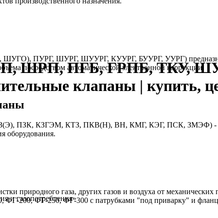
ктов производственного назначения.
, ШУГО), ПУРГ, ШУРГ, ШУУРГ, КУУРГ, БУУРГ, УУРГ) предназнач
РП, ШРП, ПГБ, ГРПБ, ТКУ, Ш
бъема посредством автоматической электронной коррекции.
нительные клапаны | купить, ц
паны
(Э), ПЗК, КЗГЭМ, КТЗ, ПКВ(Н), ВН, КМГ, КЭГ, ПСК, ЗМЭФ) - т
ия оборудования.
стки природного газа, других газов и воздуха от механических
ния и газопотребления»
, ФГ-200, ФГ-250, ФГ-300 с патрубками "под приварку" и флан