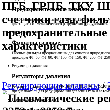
ПГБ, ГРПБ, ТКУ, 
Предохранительные клапаны
счетчики газа, филь
Предохранительный клапан (КПЭГ, КПЗ(Э), ПЗК, КЗГЭМ,
для защиты от механического разрушения оборудования.
предохранительные 
Фильтры газовые
Фильтры газовые
характеристики
Газовые фильтры предназначены для очистки природного 
проходом ФГ-50, ФГ-80, ФГ-100, ФГ-150, ФГ-200, ФГ-250
Регуляторы давления
Регуляторы давления
Регулирующие клапаны
/
Регуляторы давления газа (РДК, РДП, РДГД, РД, РДУ,
предназначены для редуцирования давления газа и автом
Пневматические р
Газорегуляторные пункты
Газорегуляторные пункты