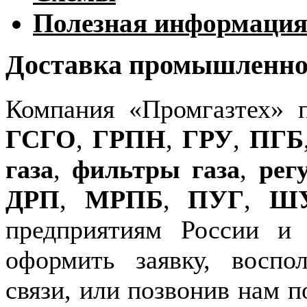
Полезная информаци
Доставка промышленног
Компания «Промгазтех» 
ГСГО
,
ГРПН
,
ГРУ
,
ПГБ
газа
,
фильтры газа
,
рег
ДРП
,
МРПБ
,
ПУГ
,
Ш
предприятиям России и
оформить заявку, воспо
связи, или позвонив нам п