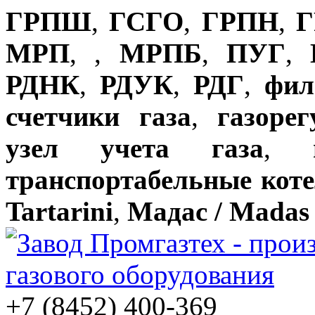
ГРПШ
,
ГСГО
,
ГРПН
,
Г
МРП
,
,
МРПБ
,
ПУГ
,
РДНК
,
РДУК
,
РДГ
,
фил
счетчики газа
,
газоре
узел учета газа
,
транспортабельные кот
Tartarini
,
Мадас / Madas
+7 (8452) 400-369