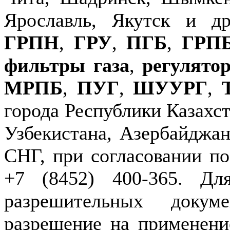
Ярославль, Якутск и д
ГРПН
,
ГРУ
,
ПГБ
,
ГРП
фильтры газа
,
регулято
МРПБ
,
ПУГ
,
ШУУРГ
,
города Республики Казахст
Узбекистана, Азербайджан
СНГ, при согласовании по
+7 (8452) 400-365. Дл
разрешительных докуме
разрешение на применение