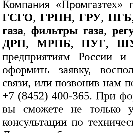
Компания «Промгазтех» 
ГСГО
,
ГРПН
,
ГРУ
,
ПГБ
газа
,
фильтры газа
,
рег
ДРП
,
МРПБ
,
ПУГ
,
Ш
предприятиям России и
оформить заявку, воспо
связи, или позвонив нам п
+7 (8452) 400-365. При фо
вы сможете не только у
консультации по техничес