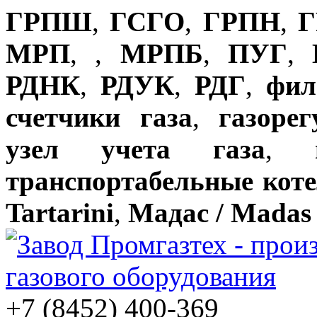
ГРПШ
,
ГСГО
,
ГРПН
,
Г
МРП
,
,
МРПБ
,
ПУГ
,
РДНК
,
РДУК
,
РДГ
,
фил
счетчики газа
,
газоре
узел учета газа
,
транспортабельные кот
Tartarini
,
Мадас / Madas
+7 (8452) 400-369