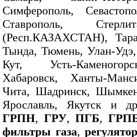
Симферополь, Севастопо
Ставрополь, Стерлит
(Респ.КАЗАХСТАН), Тараз
Тында, Тюмень, Улан-Удэ,
Кут, Усть-Каменогор
Хабаровск, Ханты-Манс
Чита, Шадринск, Шымкен
Ярославль, Якутск и д
ГРПН
,
ГРУ
,
ПГБ
,
ГРП
фильтры газа
,
регулято