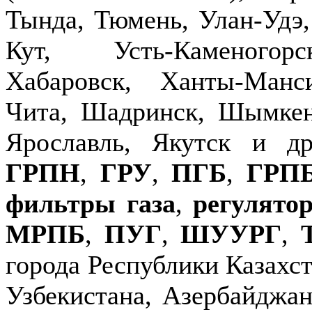
Тында, Тюмень, Улан-Удэ,
Кут, Усть-Каменогор
Хабаровск, Ханты-Манс
Чита, Шадринск, Шымкен
Ярославль, Якутск и д
ГРПН
,
ГРУ
,
ПГБ
,
ГРП
фильтры газа
,
регулято
МРПБ
,
ПУГ
,
ШУУРГ
,
города Республики Казахст
Узбекистана, Азербайджан