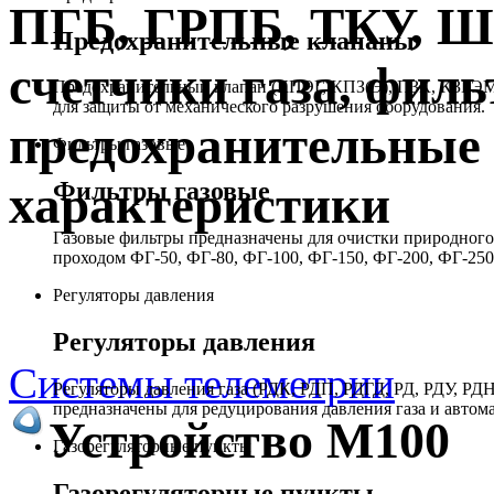
ПГБ, ГРПБ, ТКУ, 
Предохранительные клапаны
счетчики газа, филь
Предохранительный клапан (КПЭГ, КПЗ(Э), ПЗК, КЗГЭМ,
для защиты от механического разрушения оборудования.
предохранительные 
Фильтры газовые
Фильтры газовые
характеристики
Газовые фильтры предназначены для очистки природного 
проходом ФГ-50, ФГ-80, ФГ-100, ФГ-150, ФГ-200, ФГ-250
Регуляторы давления
Регуляторы давления
Системы телеметрии
Регуляторы давления газа (РДК, РДП, РДГД, РД, РДУ,
предназначены для редуцирования давления газа и автом
Устройство М100
Газорегуляторные пункты
Газорегуляторные пункты