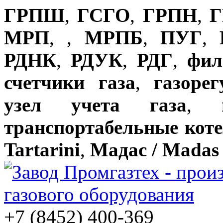
ГРПШ
,
ГСГО
,
ГРПН
,
Г
МРП
,
,
МРПБ
,
ПУГ
,
РДНК
,
РДУК
,
РДГ
,
фил
счетчики газа
,
газоре
узел учета газа
,
транспортабельные кот
Tartarini
,
Мадас / Madas
+7 (8452) 400-369