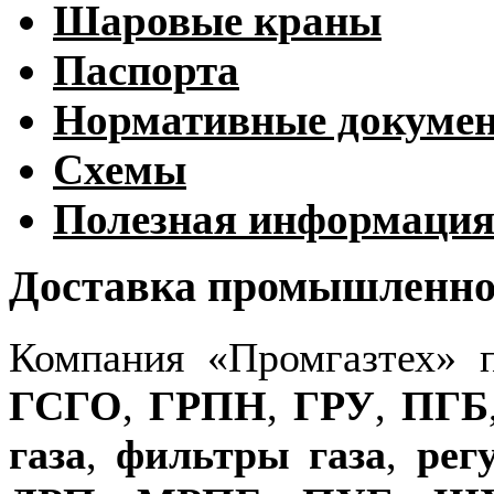
Шаровые краны
Паспорта
Нормативные докуме
Схемы
Полезная информаци
Доставка промышленног
Компания «Промгазтех» 
ГСГО
,
ГРПН
,
ГРУ
,
ПГБ
газа
,
фильтры газа
,
рег