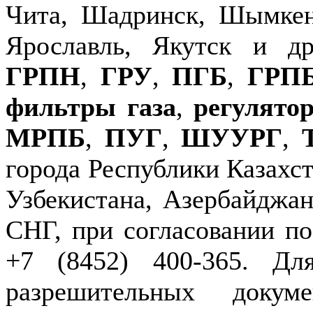
Чита, Шадринск, Шымкен
Ярославль, Якутск и д
ГРПН
,
ГРУ
,
ПГБ
,
ГРП
фильтры газа
,
регулято
МРПБ
,
ПУГ
,
ШУУРГ
,
города Республики Казахст
Узбекистана, Азербайджан
СНГ, при согласовании по
+7 (8452) 400-365. Дл
разрешительных докуме