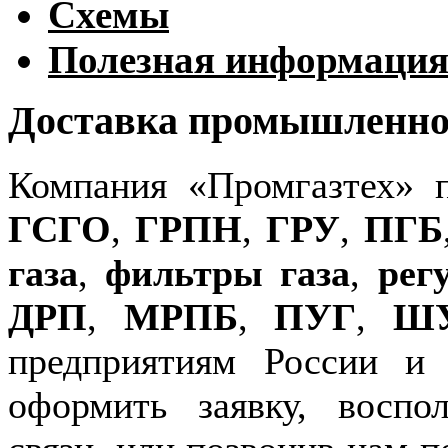
Схемы
Полезная информаци
Доставка промышленног
Компания «Промгазтех» 
ГСГО
,
ГРПН
,
ГРУ
,
ПГБ
газа
,
фильтры газа
,
рег
ДРП
,
МРПБ
,
ПУГ
,
Ш
предприятиям России и
оформить заявку, воспо