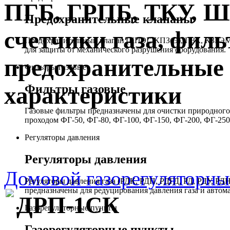
ПГБ, ГРПБ, ТКУ, 
Предохранительные клапаны
счетчики газа, филь
Предохранительный клапан (КПЭГ, КПЗ(Э), ПЗК, КЗГЭМ,
для защиты от механического разрушения оборудования.
предохранительные 
Фильтры газовые
Фильтры газовые
характеристики
Газовые фильтры предназначены для очистки природного 
проходом ФГ-50, ФГ-80, ФГ-100, ФГ-150, ФГ-200, ФГ-250
Регуляторы давления
Регуляторы давления
Домовой газорегуляторн
Регуляторы давления газа (РДК, РДП, РДГД, РД, РДУ,
предназначены для редуцирования давления газа и автом
ДРП-1СК
Газорегуляторные пункты
Газорегуляторные пункты