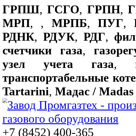
ГРПШ
,
ГСГО
,
ГРПН
,
Г
МРП
,
,
МРПБ
,
ПУГ
,
РДНК
,
РДУК
,
РДГ
,
фил
счетчики газа
,
газоре
узел учета газа
,
транспортабельные кот
Tartarini
,
Мадас / Madas
+7 (8452) 400-365