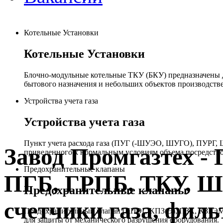
Котельные Установки
Котельные Установки
Блочно-модульные котельные ТКУ (БКУ) предназначены д
бытового назначения и небольших объектов производстве
Устройства учета газа
Устройства учета газа
Пункт учета расхода газа (ПУГ (-ШУЭО, ШУГО), ПУРГ, Ш
Завод Промгазтех 
приведенного к нормальным условиям объема посредство
Предохранительные клапаны
ПГБ, ГРПБ, ТКУ, 
Предохранительные клапаны
счетчики газа, филь
Предохранительный клапан (КПЭГ, КПЗ(Э), ПЗК, КЗГЭМ,
для защиты от механического разрушения оборудования.