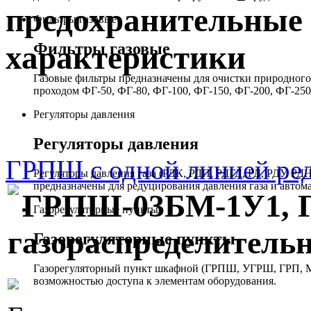
предохранительные 
Фильтры газовые
Фильтры газовые
характеристики
Газовые фильтры предназначены для очистки природного 
проходом ФГ-50, ФГ-80, ФГ-100, ФГ-150, ФГ-200, ФГ-250
Регуляторы давления
Регуляторы давления
ГРПШ с одной линией ред
Регуляторы давления газа (РДК, РДП, РДГД, РД, РДУ,
предназначены для редуцирования давления газа и автом
ГРПШ-03БМ-1У1, 
Газорегуляторные пункты
газораспределител
Газорегуляторные пункты
Газорегуляторный пункт шкафной (ГРПШ, УГРШ, ГРП, МР
возможностью доступа к элементам оборудования.