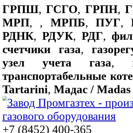
ГРПШ
,
ГСГО
,
ГРПН
,
Г
МРП
,
,
МРПБ
,
ПУГ
,
РДНК
,
РДУК
,
РДГ
,
фил
счетчики газа
,
газоре
узел учета газа
,
транспортабельные кот
Tartarini
,
Мадас / Madas
+7 (8452) 400-365