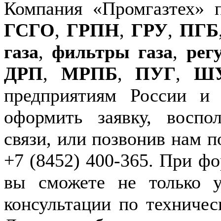
Компания «Промгазтех» 
ГСГО
,
ГРПН
,
ГРУ
,
ПГБ
газа
,
фильтры газа
,
рег
ДРП
,
МРПБ
,
ПУГ
,
Ш
предприятиям России и
оформить заявку, воспо
связи, или позвонив нам п
+7 (8452) 400-365. При фо
вы сможете не только у
консультации по техничес