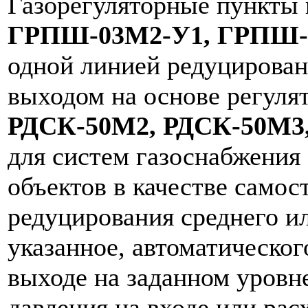
Газорегуляторные пункт
ГРПШ-03М2-У1, ГРПШ-
одной линией редуцирован
выходом на основе регуля
РДСК-50М2, РДСК-50М3
для систем газоснабжени
объектов в качестве само
редуцирования среднего ил
указанное, автоматическог
выходе на заданном уровн
давления на входе или расх