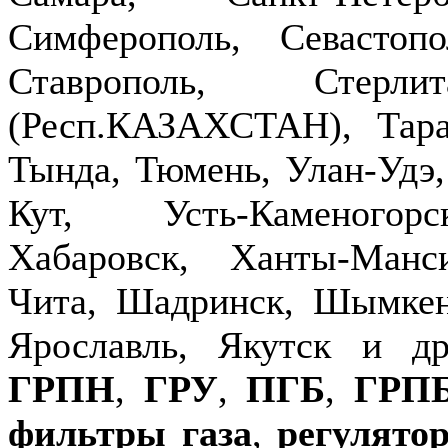
Симферополь, Севастопо
Ставрополь, Стерлит
(Респ.КАЗАХСТАН), Тараз
Тында, Тюмень, Улан-Удэ,
Кут, Усть-Каменогор
Хабаровск, Ханты-Манс
Чита, Шадринск, Шымкен
Ярославль, Якутск и д
ГРПН
,
ГРУ
,
ПГБ
,
ГРП
фильтры газа
,
регулято