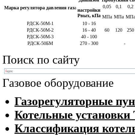
0,05
0,1
0,2
Марка регулятора давления газ
а
настройки
Рвых, кПа
МПа
МПа
МП
РДСК-50М-1
10 - 16
РДСК-50М-2
16 - 40
60
120
250
РДСК-50М-3
40 - 100
РДСК-50БМ
270 - 300
-
Поиск по сайту
Газовое оборудование
Газорегуляторные пу
Котельные установк
Классификация котел