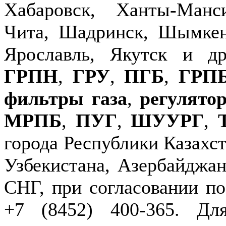
Хабаровск, Ханты-Манс
Чита, Шадринск, Шымкен
Ярославль, Якутск и д
ГРПН
,
ГРУ
,
ПГБ
,
ГРП
фильтры газа
,
регулято
МРПБ
,
ПУГ
,
ШУУРГ
,
города Республики Казахст
Узбекистана, Азербайджан
СНГ, при согласовании по
+7 (8452) 400-365. Дл