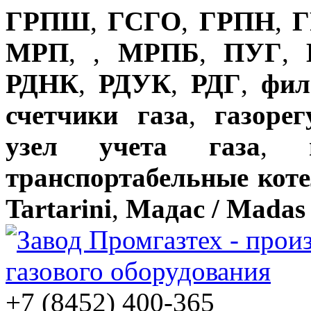
ГРПШ
,
ГСГО
,
ГРПН
,
Г
МРП
,
,
МРПБ
,
ПУГ
,
РДНК
,
РДУК
,
РДГ
,
фил
счетчики газа
,
газоре
узел учета газа
,
транспортабельные кот
Tartarini
,
Мадас / Madas
+7 (8452) 400-365