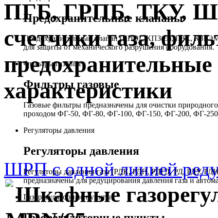
ПГБ, ГРПБ, ТКУ, 
Предохранительные клапаны
счетчики газа, филь
Предохранительный клапан (КПЭГ, КПЗ(Э), ПЗК, КЗГЭМ,
для защиты от механического разрушения оборудования.
предохранительные 
Фильтры газовые
Фильтры газовые
характеристики
Газовые фильтры предназначены для очистки природного 
проходом ФГ-50, ФГ-80, ФГ-100, ФГ-150, ФГ-200, ФГ-250
Регуляторы давления
Регуляторы давления
ШРП с одной линией реду
Регуляторы давления газа (РДК, РДП, РДГД, РД, РДУ,
предназначены для редуцирования давления газа и автом
Шкафные газорегу
Газорегуляторные пункты
Газорегуляторные пункты