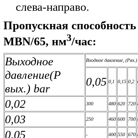
слева-направо.
Пропускная способность
3
MBN/65, нм
/час:
Выходное
Входное давление, (Рвх.)
давление(Р
0,05
0,1
0,15
0,2
вых.) bar
0,02
300
480
620
720
0,03
250
460
600
700
0,05
-
400
550
670