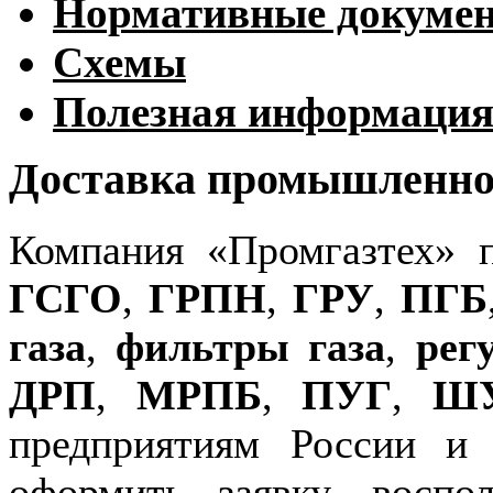
Нормативные докуме
Схемы
Полезная информаци
Доставка промышленног
Компания «Промгазтех» 
ГСГО
,
ГРПН
,
ГРУ
,
ПГБ
газа
,
фильтры газа
,
рег
ДРП
,
МРПБ
,
ПУГ
,
Ш
предприятиям России и
оформить заявку, воспо