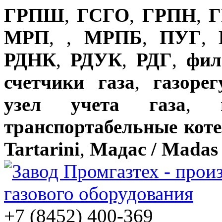
ГРПШ
,
ГСГО
,
ГРПН
,
Г
МРП
,
,
МРПБ
,
ПУГ
,
РДНК
,
РДУК
,
РДГ
,
фил
счетчики газа
,
газоре
узел учета газа
,
транспортабельные кот
Tartarini
,
Мадас / Madas
+7 (8452) 400-369