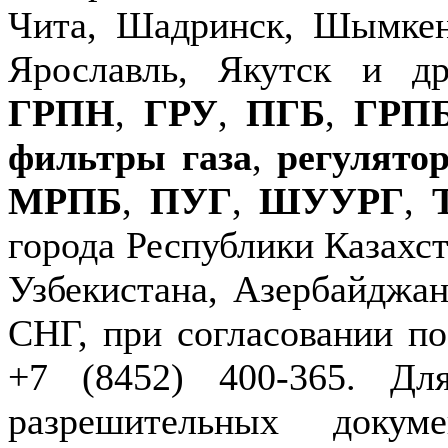
Чита, Шадринск, Шымкен
Ярославль, Якутск и д
ГРПН
,
ГРУ
,
ПГБ
,
ГРП
фильтры газа
,
регулято
МРПБ
,
ПУГ
,
ШУУРГ
,
города Республики Казахст
Узбекистана, Азербайджан
СНГ, при согласовании по
+7 (8452) 400-365. Дл
разрешительных докуме