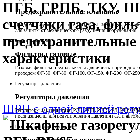
ПГБ, ГРПБ, ТКУ, 
Предохранительные клапаны
счетчики газа, филь
Предохранительный клапан (КПЭГ, КПЗ(Э), ПЗК, КЗГЭМ,
для защиты от механического разрушения оборудования.
предохранительные 
Фильтры газовые
Фильтры газовые
характеристики
Газовые фильтры предназначены для очистки природного 
проходом ФГ-50, ФГ-80, ФГ-100, ФГ-150, ФГ-200, ФГ-250
Регуляторы давления
Регуляторы давления
ШРП с одной линией реду
Регуляторы давления газа (РДК, РДП, РДГД, РД, РДУ,
предназначены для редуцирования давления газа и автом
Шкафные газорегу
Газорегуляторные пункты
Газорегуляторные пункты