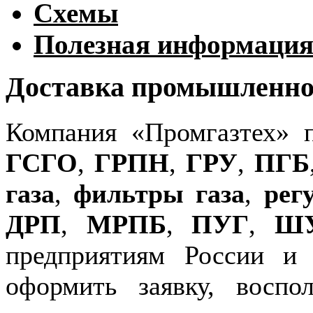
Схемы
Полезная информаци
Доставка промышленног
Компания «Промгазтех» 
ГСГО
,
ГРПН
,
ГРУ
,
ПГБ
газа
,
фильтры газа
,
рег
ДРП
,
МРПБ
,
ПУГ
,
Ш
предприятиям России и
оформить заявку, воспо