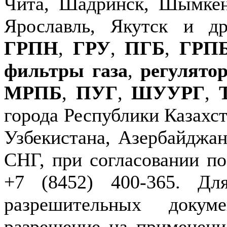
Чита, Шадринск, Шымкен
Ярославль, Якутск и д
ГРПН
,
ГРУ
,
ПГБ
,
ГРП
фильтры газа
,
регулято
МРПБ
,
ПУГ
,
ШУУРГ
,
города Республики Казахст
Узбекистана, Азербайджан
СНГ, при согласовании по
+7 (8452) 400-365. Дл
разрешительных докуме
разрешение на применение