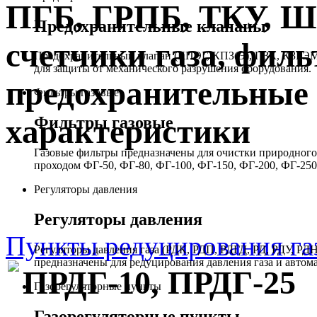
ПГБ, ГРПБ, ТКУ, 
Предохранительные клапаны
счетчики газа, филь
Предохранительный клапан (КПЭГ, КПЗ(Э), ПЗК, КЗГЭМ,
для защиты от механического разрушения оборудования.
предохранительные 
Фильтры газовые
Фильтры газовые
характеристики
Газовые фильтры предназначены для очистки природного 
проходом ФГ-50, ФГ-80, ФГ-100, ФГ-150, ФГ-200, ФГ-250
Регуляторы давления
Регуляторы давления
Пункты редуцирования г
Регуляторы давления газа (РДК, РДП, РДГД, РД, РДУ,
предназначены для редуцирования давления газа и автом
ПРДГ-10, ПРДГ-25
Газорегуляторные пункты
Газорегуляторные пункты