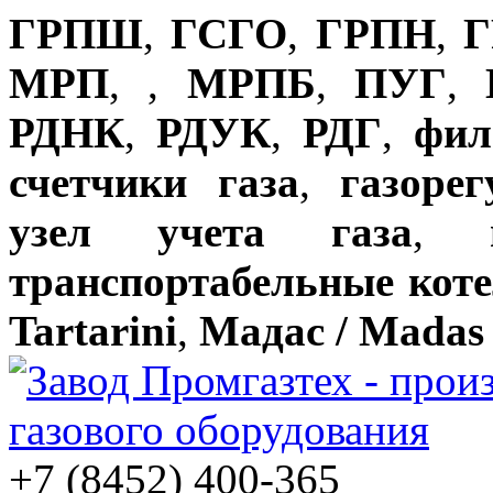
ГРПШ
,
ГСГО
,
ГРПН
,
Г
МРП
,
,
МРПБ
,
ПУГ
,
РДНК
,
РДУК
,
РДГ
,
фил
счетчики газа
,
газоре
узел учета газа
,
транспортабельные кот
Tartarini
,
Мадас / Madas
+7 (8452) 400-365