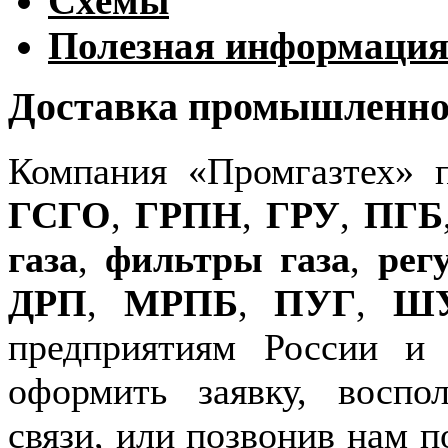
Схемы
Полезная информаци
Доставка промышленног
Компания «Промгазтех» 
ГСГО
,
ГРПН
,
ГРУ
,
ПГБ
газа
,
фильтры газа
,
рег
ДРП
,
МРПБ
,
ПУГ
,
Ш
предприятиям России и
оформить заявку, воспо
связи, или позвонив нам п