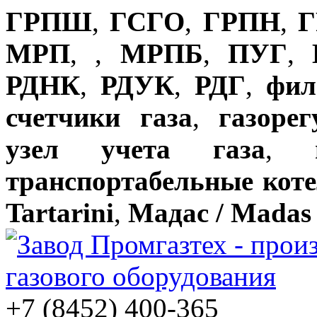
ГРПШ
,
ГСГО
,
ГРПН
,
Г
МРП
,
,
МРПБ
,
ПУГ
,
РДНК
,
РДУК
,
РДГ
,
фил
счетчики газа
,
газоре
узел учета газа
,
транспортабельные кот
Tartarini
,
Мадас / Madas
+7 (8452) 400-365