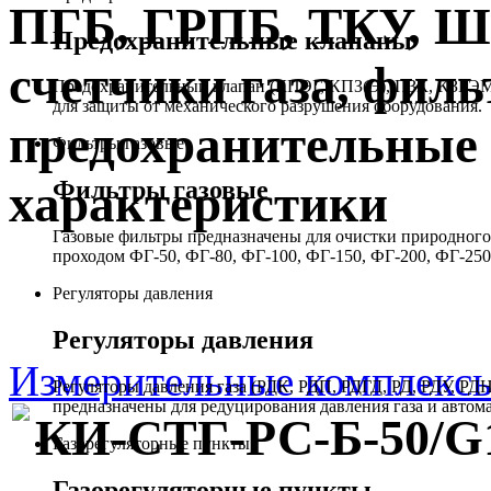
ПГБ, ГРПБ, ТКУ, 
Предохранительные клапаны
счетчики газа, филь
Предохранительный клапан (КПЭГ, КПЗ(Э), ПЗК, КЗГЭМ,
для защиты от механического разрушения оборудования.
предохранительные 
Фильтры газовые
Фильтры газовые
характеристики
Газовые фильтры предназначены для очистки природного 
проходом ФГ-50, ФГ-80, ФГ-100, ФГ-150, ФГ-200, ФГ-250
Регуляторы давления
Регуляторы давления
Измерительные комплекс
Регуляторы давления газа (РДК, РДП, РДГД, РД, РДУ,
предназначены для редуцирования давления газа и автом
КИ-СТГ-РС-Б-50/G
Газорегуляторные пункты
Газорегуляторные пункты