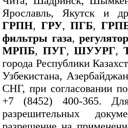
Чита, Шадринск, Шымкен
Ярославль, Якутск и д
ГРПН
,
ГРУ
,
ПГБ
,
ГРП
фильтры газа
,
регулято
МРПБ
,
ПУГ
,
ШУУРГ
,
города Республики Казахст
Узбекистана, Азербайджан
СНГ, при согласовании по
+7 (8452) 400-365. Дл
разрешительных докуме
разрешение на применение