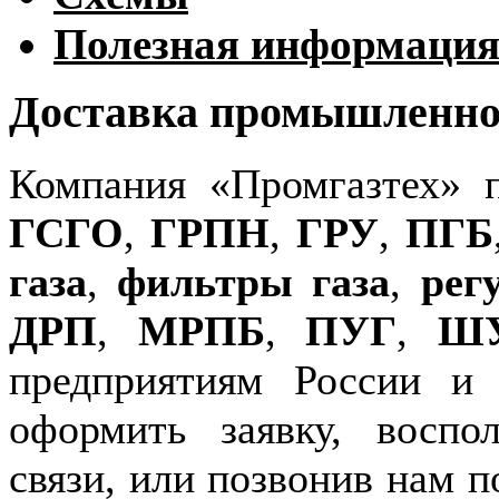
Полезная информаци
Доставка промышленног
Компания «Промгазтех» 
ГСГО
,
ГРПН
,
ГРУ
,
ПГБ
газа
,
фильтры газа
,
рег
ДРП
,
МРПБ
,
ПУГ
,
Ш
предприятиям России и
оформить заявку, воспо
связи, или позвонив нам п