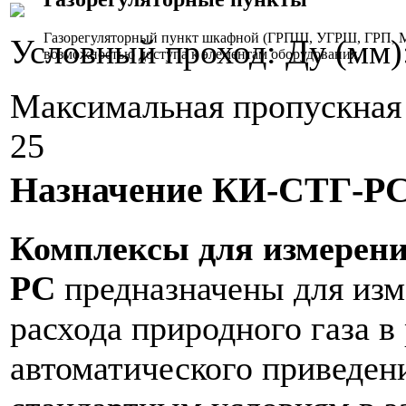
Газорегуляторный пункт шкафной (ГРПШ, УГРШ, ГРП, МР
Условный проход: Ду (мм)
возможностью доступа к элементам оборудования.
Максимальная пропускная 
25
Назначение КИ-СТГ-РС
Комплексы для измерени
РС
предназначены для изм
расхода природного газа в
автоматического приведени