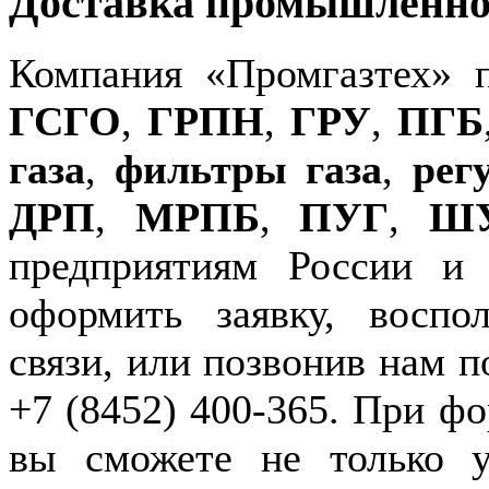
Доставка промышленног
Компания «Промгазтех» 
ГСГО
,
ГРПН
,
ГРУ
,
ПГБ
газа
,
фильтры газа
,
рег
ДРП
,
МРПБ
,
ПУГ
,
Ш
предприятиям России и
оформить заявку, воспо
связи, или позвонив нам п
+7 (8452) 400-365. При фо
вы сможете не только у