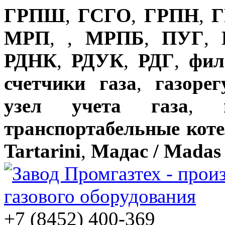
ГРПШ
,
ГСГО
,
ГРПН
,
Г
МРП
,
,
МРПБ
,
ПУГ
,
РДНК
,
РДУК
,
РДГ
,
фил
счетчики газа
,
газоре
узел учета газа
,
транспортабельные кот
Tartarini
,
Мадас / Madas
+7 (8452) 400-369