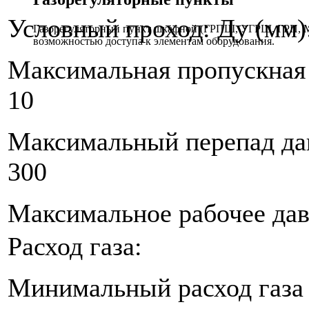
Условный проход: Ду (мм)
Газорегуляторный пункт шкафной (ГРПШ, УГРШ, ГРП, МР
возможностью доступа к элементам оборудования.
Максимальная пропускная 
10
Максимальный перепад дав
300
Максимальное рабочее дав
Расход газа:
Минимальный расход газа ,