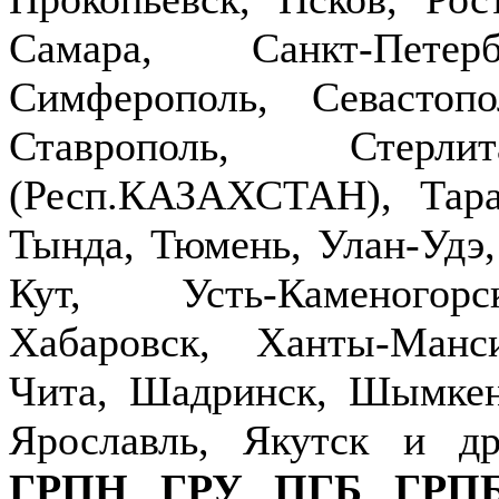
Самара, Санкт-Петер
Симферополь, Севастопо
Ставрополь, Стерлит
(Респ.КАЗАХСТАН), Тараз
Тында, Тюмень, Улан-Удэ,
Кут, Усть-Каменогор
Хабаровск, Ханты-Манс
Чита, Шадринск, Шымкен
Ярославль, Якутск и д
ГРПН
,
ГРУ
,
ПГБ
,
ГРП