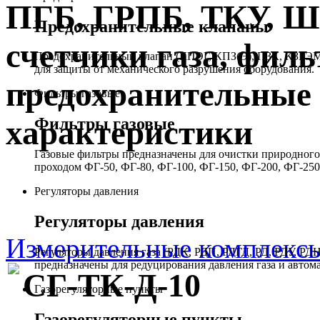
ПГБ, ГРПБ, ТКУ, 
Предохранительные клапаны
счетчики газа, филь
Предохранительный клапан (КПЭГ, КПЗ(Э), ПЗК, КЗГЭМ,
для защиты от механического разрушения оборудования.
предохранительные 
Фильтры газовые
Фильтры газовые
характеристики
Газовые фильтры предназначены для очистки природного 
проходом ФГ-50, ФГ-80, ФГ-100, ФГ-150, ФГ-200, ФГ-250
Регуляторы давления
Регуляторы давления
Измерительные комплекс
Регуляторы давления газа (РДК, РДП, РДГД, РД, РДУ,
предназначены для редуцирования давления газа и автом
СГ-ТК-Д-10
Газорегуляторные пункты
Газорегуляторные пункты