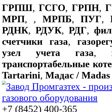
ГРПШ
,
ГСГО
,
ГРПН
,
Г
МРП
,
,
МРПБ
,
ПУГ
,
РДНК
,
РДУК
,
РДГ
,
фил
счетчики газа
,
газоре
узел учета газа
,
транспортабельные кот
Tartarini
,
Мадас / Madas
+7 (8452) 400-365