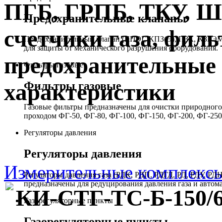
ПГБ, ГРПБ, ТКУ, 
Предохранительные клапаны
счетчики газа, филь
Предохранительный клапан (КПЭГ, КПЗ(Э), ПЗК, КЗГЭМ,
для защиты от механического разрушения оборудования.
предохранительные 
Фильтры газовые
Фильтры газовые
характеристики
Газовые фильтры предназначены для очистки природного 
проходом ФГ-50, ФГ-80, ФГ-100, ФГ-150, ФГ-200, ФГ-250
Регуляторы давления
Регуляторы давления
Измерительные комплекс
Регуляторы давления газа (РДК, РДП, РДГД, РД, РДУ,
предназначены для редуцирования давления газа и автом
КИ-СТГ-ТС-Б-150/
Газорегуляторные пункты
Газорегуляторные пункты