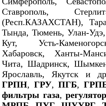
Симферополь, Севастопо
Ставрополь, Стерлит
(Респ.КАЗАХСТАН), Тараз
Тында, Тюмень, Улан-Удэ,
Кут, Усть-Каменогор
Хабаровск, Ханты-Манс
Чита, Шадринск, Шымкен
Ярославль, Якутск и д
ГРПН
,
ГРУ
,
ПГБ
,
ГРП
фильтры газа
,
регулято
МРПБ
,
ПУГ
,
ШУУРГ
,