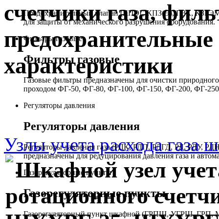
счетчики газа, филь
Предохранительный клапан (КПЭГ, КПЗ(Э), ПЗК, КЗГЭМ,
для защиты от механического разрушения оборудования.
предохранительные 
Фильтры газовые
Фильтры газовые
характеристики
Газовые фильтры предназначены для очистки природного 
проходом ФГ-50, ФГ-80, ФГ-100, ФГ-150, ФГ-200, ФГ-250
Регуляторы давления
Регуляторы давления
Узлы учета расхода газа 
Регуляторы давления газа (РДК, РДП, РДГД, РД, РДУ,
предназначены для редуцирования давления газа и автом
Шкафной узел учета
Газорегуляторные пункты
ротационного счет
Газорегуляторные пункты
Газорегуляторный пункт шкафной (ГРПШ, УГРШ, ГРП, МР