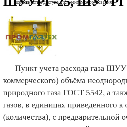
ШУУРГ-25, ШУУРГ-
возможностью доступа к элементам оборудования.
Пункт учета расхода газа ШУУРГ 
коммерческого) объёма неоднород
природного газа ГОСТ 5542, а так
газов, в единицах приведенного к
(количества), с предварительной о