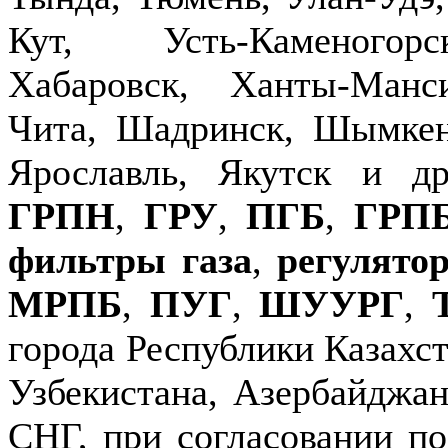
Кут, Усть-Каменогор
Хабаровск, Ханты-Манс
Чита, Шадринск, Шымкен
Ярославль, Якутск и д
ГРПН
,
ГРУ
,
ПГБ
,
ГРП
фильтры газа
,
регулято
МРПБ
,
ПУГ
,
ШУУРГ
,
города Республики Казахст
Узбекистана, Азербайджан
СНГ, при согласовании по