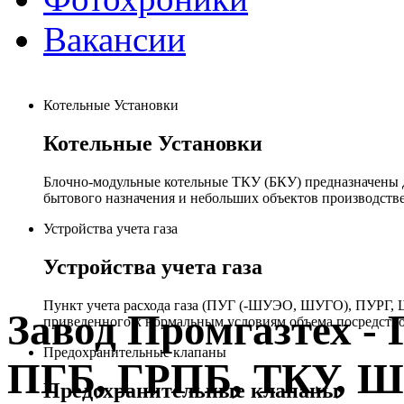
Вакансии
Котельные Установки
Котельные Установки
Блочно-модульные котельные ТКУ (БКУ) предназначены д
бытового назначения и небольших объектов производстве
Устройства учета газа
Устройства учета газа
Пункт учета расхода газа (ПУГ (-ШУЭО, ШУГО), ПУРГ, Ш
Завод Промгазтех 
приведенного к нормальным условиям объема посредство
Предохранительные клапаны
ПГБ, ГРПБ, ТКУ, 
Предохранительные клапаны