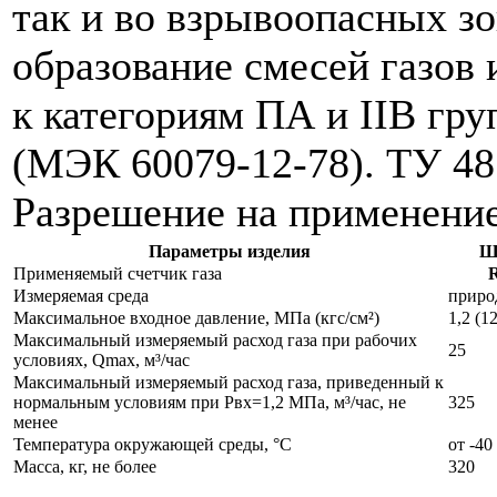
так и во взрывоопасных з
образование смесей газов 
к категориям ПА и IIB гр
(МЭК 60079-12-78).
ТУ 48
Разрешение на применени
Параметры изделия
Ш
Применяемый счетчик газа
Измеряемая среда
приро
Максимальное входное давление, МПа (кгс/см²)
1,2 (12
Максимальный измеряемый расход газа при рабочих
25
условиях, Qmax, м³/час
Максимальный измеряемый расход газа, приведенный к
нормальным условиям при Рвх=1,2 МПа, м³/час, не
325
менее
Температура окружающей среды, °С
от -40
Масса, кг, не более
320