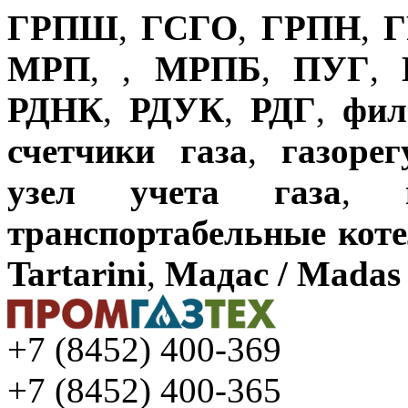
ГРПШ
,
ГСГО
,
ГРПН
,
Г
МРП
,
,
МРПБ
,
ПУГ
,
РДНК
,
РДУК
,
РДГ
,
фил
счетчики газа
,
газоре
узел учета газа
,
транспортабельные кот
Tartarini
,
Мадас / Madas
+7 (8452) 400-369
+7 (8452) 400-365