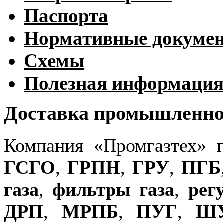
Паспорта
Нормативные докуме
Схемы
Полезная информаци
Доставка промышленног
Компания «Промгазтех» 
ГСГО
,
ГРПН
,
ГРУ
,
ПГБ
газа
,
фильтры газа
,
рег
ДРП
,
МРПБ
,
ПУГ
,
Ш