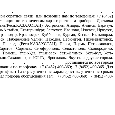
ы газа
,
регуляторы давления газа
,
МРП
,
ДРП
,
МРПБ
,
ПУГ
,
й обратной связи, или позвонив нам по телефонам: +7 (8452)
сультации по техническим характеристикам приборов. Доставка
на(Респ.КАЗАХСТАН), Астрахань, Атырау, Ачинск, Барнаул,
-Алтайск, Екатеринбург, Златоуст, Иваново, Ижевск, Иркутск,
Краснодар, Красноярск, Куйбышев, Курган, Кызыл, Кызылорда,
ск, Набережные Челны, Находка, Нерюнгри, Нижневартовск,
, Павлодар(Респ.КАЗАХСТАН), Пенза, Пермь, Петрозаводск,
аратов, Саранск, Симферополь, Севастополь, Сковородино,
Тюмень, Улан-Удэ, Ульяновск, Усть-Илимск, Усть-Кут, Усть-
о-Сахалинск, г. ЮРГА, Ярославль, Якутск и другие города.
,
МРПБ
,
ПУГ
,
ШУУРГ
,
ТКУ
,
БКУ
доставляется во все города
ании по телефонам: +7 (8452) 400-369; +7 (8452) 400-365. Для
ртификат Газсерт, уточнения характеристик, уточнения сроков
 подбора оборудования Тел. +7 (8452) 400-369; +7 (8452) 400-