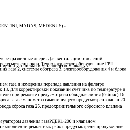
FIORENTINI, MADAS, MEDENUS) -
 через различные двери. Для вентиляции отделений
редусмотрены окна. Технологическое оборудование ГРП
торной установки в металлическом шкафу с
ия газа 2, системы обогрева 3, электрооборудования 4 и блока
нием газа и измерения перепада давления на фильтре
к 13. Для корректировки показаний счетчика по температуре и
телю при ремонте предусмотрена обводная линия (байпас) 16
броса газа с манометра самопишущего предусмотрен клапан 20.
овода сброса газа 25, предохранительного сбросного клапана
регулятором давления газаРДБК1-200 и клапаном
при выполнении ремонтных работ предусмотрены продувочные