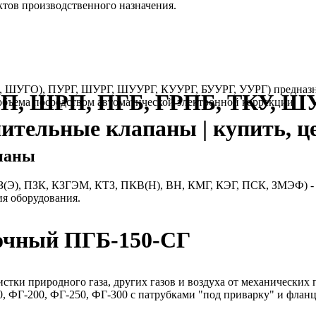
ктов производственного назначения.
, ШУГО), ПУРГ, ШУРГ, ШУУРГ, КУУРГ, БУУРГ, УУРГ) предназнач
РП, ШРП, ПГБ, ГРПБ, ТКУ, Ш
бъема посредством автоматической электронной коррекции.
нительные клапаны | купить, ц
паны
(Э), ПЗК, КЗГЭМ, КТЗ, ПКВ(Н), ВН, КМГ, КЭГ, ПСК, ЗМЭФ) - т
ия оборудования.
лочный ПГБ-150-СГ
стки природного газа, других газов и воздуха от механических
, ФГ-200, ФГ-250, ФГ-300 с патрубками "под приварку" и флан