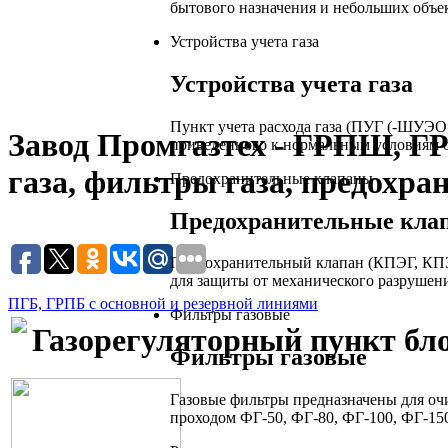
бытового назначения и небольших объе
Устройства учета газа
Устройства учета газа
Пункт учета расхода газа (ПУГ (-ШУЭО
Завод Промгазтех - ГРПШ, Г
приведенного к нормальным условиям о
газа, фильтры газа, предохра
Предохранительные клапаны
Предохранительные кла
Предохранительный клапан (КПЭГ, КПЗ
для защиты от механического разрушен
ПГБ, ГРПБ с основной и резервной линиями
Фильтры газовые
Газорегуляторный пункт б
Фильтры газовые
Газовые фильтры предназначены для очи
проходом ФГ-50, ФГ-80, ФГ-100, ФГ-150