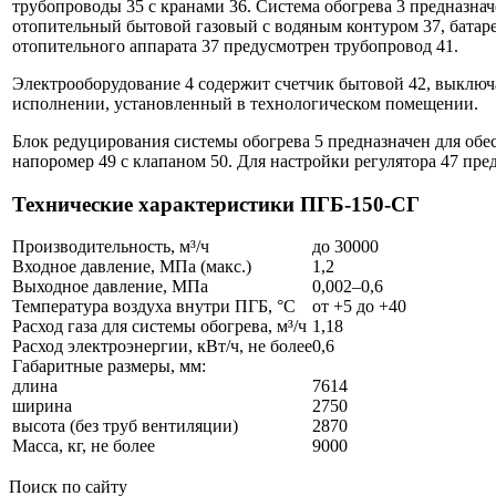
трубопроводы 35 с кранами 36. Система обогрева 3 предназнач
отопительный бытовой газовый с водяным контуром 37, батареи
отопительного аппарата 37 предусмотрен трубопровод 41.
Электрооборудование 4 содержит счетчик бытовой 42, выключ
исполнении, установленный в технологическом помещении.
Блок редуцирования системы обогрева 5 предназначен для обесп
напоромер 49 с клапаном 50. Для настройки регулятора 47 пре
Технические характеристики ПГБ-150-СГ
Производительность, м³/ч
до 30000
Входное давление, МПа (макс.)
1,2
Выходное давление, МПа
0,002–0,6
Температура воздуха внутри ПГБ, °С
от +5 до +40
Расход газа для системы обогрева, м³/ч
1,18
Расход электроэнергии, кВт/ч, не более
0,6
Габаритные размеры, мм:
длина
7614
ширина
2750
высота (без труб вентиляции)
2870
Масса, кг, не более
9000
Поиск по сайту