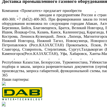
Доставка промышленного газового оборудования
Компания «Промгазтех» предлагает приобрести
ГРПШ
,
ГСГ
ШУУРГ
,
ТКУ
,
БКУ
заводам и предприятиям России и стран 
400-369; +7 (8452) 400-365. При формировании заказа по тел
оборудования возможна по следующим городам Абакан, Акто
Березники, Бийск, Благовещенск, Братск, Великий Новгород, 
Ишим, Йошкар-Ола, Казань, Канск, Калининград, Караганда, 
Кострома, Ленинск-Кузнецкий, Ленск ,Липецк, Магнитогорс
Нижний Новгород, Нижний Тагил, Новокузнецк, Новороссий
Петропавловск (Респ.КАЗАХСТАН) Прокопьевск, Псков, Рост
Славгород, Ставрополь, Стерлитамак, Сургут,Талдыкорган (
Каменогорск(Респ.КАЗАХСТАН), Уфа, Хабаровск, Ханты-Манс
ГРПШ
,
ГСГО
,
ГРПН
,
ГРУ
,
ПГБ
,
ГРПБ
,
ГРП
,
ШРП
,
счетчик
Республики Казахстан, Белоруссии, Туркменистана, Узбекистан
подбора и заказа, запроса разрешительных документов (серти
производства, запроса габаритной, функциональной схемы, пас
365
Наши партнеры: