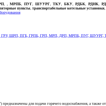
РП
,
,
МРПБ
,
ПУГ
,
ШУУРГ
,
ТКУ
,
БКУ
,
РДБК
,
РДНК
,
Р
уляторные пункты
,
транспортабельные котельные установки
ru
 предназначены для подачи горячего водоснабжения, а также о