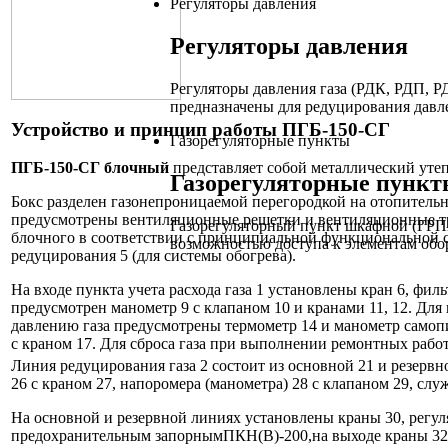
Регуляторы давления
Регуляторы давления
Регуляторы давления газа (РДК, РДП,
предназначены для редуцирования давле
Устройство и принцип работы ПГБ-150-СГ
Газорегуляторные пункты
ПГБ-150-СГ блочный
представляет собой металлический уте
Газорегуляторные пункт
Бокс разделен газонепроницаемой перегородкой на отопительн
предусмотрены вентиляционные решетки и вентиляционные тр
Газорегуляторный пункт шкафной (ГРП
блочного в соответствии с принципиальной функциональной схе
возможностью доступа к элементам обо
редуцирования 5 (для системы обогрева).
На входе пункта учета расхода газа 1 установлены кран 6, фил
предусмотрен манометр 9 с клапаном 10 и кранами 11, 12. Для
давлению газа предусмотрены термометр 14 и манометр самоп
с краном 17. Для сброса газа при выполнении ремонтных рабо
Линия редуцирования газа 2 состоит из основной 21 и резервн
26 с краном 27, напоромера (манометра) 28 с клапаном 29, слу
На основной и резервной линиях установлены краны 30, регул
предохранительным запорнымПКН(В)-200,на выходе краны 32,