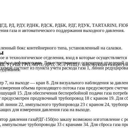
 РДГД, РД, РДУ, РДНК, РДСК, РДБК, РДГ, РДУК, TARTARINI, 
ния газа и автоматического поддержания выходного давления.
пленный бокс контейнерного типа, установленный на салазки.
ы
ое и технологическое отделения, вход в которые осуществляется
убы с дефлекторами. Для естественного освещения отделений п
Ш, УГРШ, ГРП, МРП, ДРП, ЭС-ГРПШ) - конструкция газорегуля
мой состоит из пункта учета расхода газа 1, линии редуцирован
рудования.
ьтр 7, на выходе — кран 8. Для визуального наблюдения за давле
 измерения объема проходящего потока газа предусмотрен счетчи
ишущий 15. Для обеспечения бесперебойной подачи газа потреби
т предусмотрен продувочный трубопровод 18 с краном 19. Для с
ой линии 22, импульсного трубопровода 23 с краном 24, трубопр
жащих для измерения давления газа на выходе.
ятор давления газаРДГ-150(по заказу возможно изготовление с 
 импульсные трубопроводы 33 с кранами 34. Для сброса газа 