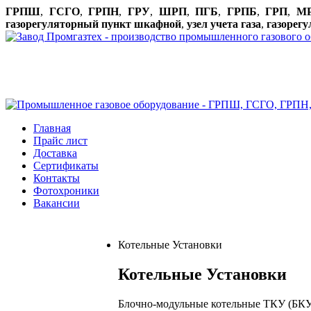
ГРПШ
,
ГСГО
,
ГРПН
,
ГРУ
,
ШРП
,
ПГБ
,
ГРПБ
,
ГРП
,
М
газорегуляторный пункт шкафной
,
узел учета газа
,
газорег
+7 (8452) 400-369
marketing@promgazteh.
+7 (8452) 400-365
Главная
Прайс лист
Доставка
Сертификаты
Контакты
Фотохроники
Вакансии
Котельные Установки
Котельные Установки
Блочно-модульные котельные ТКУ (БКУ)