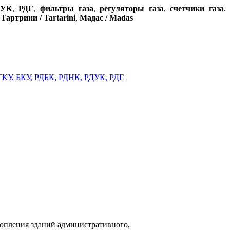
ДУК
,
РДГ
,
фильтры газа
,
регуляторы газа
,
счетчики газа
,
,
Тартрини / Tartarini
,
Мадас / Madas
топления зданий административного,