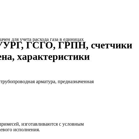
ен для учета расхода газа в единицах
УУРГ, ГСГО, ГРПН, счетчики
ена, характеристики
рубопроводная арматура, предназначенная
 примесей, изготавливаются с условным
цевого исполнения.