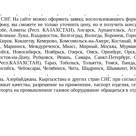
О
,
ГРПН
,
ГРУ
,
ПГБ
,
ГРПБ
,
ГРП
,
ШРП
,
счетчики газа
,
фильтр
СНГ. На сайте можно оформить заявку, воспользовавшись формо
ефону, вы сможете не только уточнить цену, но и получить кон
бе, Алматы (Респ. КАЗАХСТАН), Ангарск, Архангельск, Аста
Великие Луки, Владивосток, Волгоград, Вологда, Воронеж, Горно
Киров, Кокшетау, Кемерово, Комсомольск-на-Амуре, Костанай, 
к, Мариинск, Междуреченск, Миасс, Мирный, Москва, Мурман
ск, Новосибирск, Ноябрьск, Озерск, Омск, Оренбург, Орск
ов-на-Дону, Рубцовск, Рязань, Самара, Санкт-Петербург, С
Респ.КАЗАХСТАН), Тараз, Тобольск, Тольятти, Томск, Тында, 
ийск, Чебоксары, Челябинск, Чита, Шадринск, Шымкент, Южн
и газа
,
фильтры газа
,
регуляторы давления газа
,
МРП
,
ДРП
а, Азербайджана, Кыргызстана и других стран СНГ, при согласов
фикат качества, разрешение на применение, паспорт изделия, се
порта на промышленное газовое оборудование обращаться в отдел