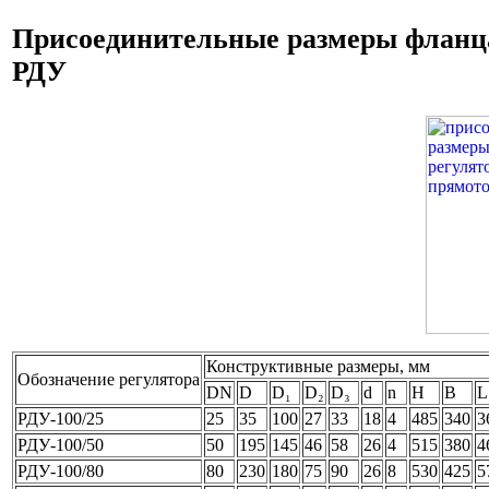
Присоединительные размеры фланца
РДУ
Конструктивные размеры, мм
Обозначение регулятора
DN
D
D₁
D₂
D₃
d
n
H
B
L
РДУ-100/25
25
35
100
27
33
18
4
485
340
3
РДУ-100/50
50
195
145
46
58
26
4
515
380
4
РДУ-100/80
80
230
180
75
90
26
8
530
425
5