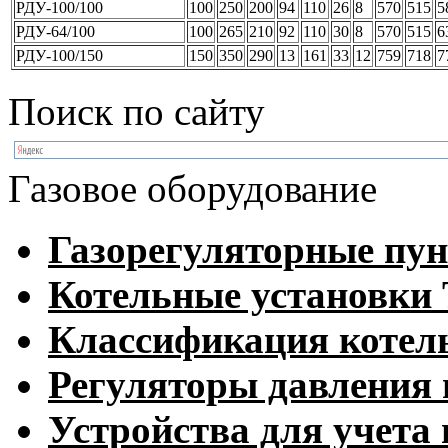
РДУ-100/100
100
250
200
94
110
26
8
570
515
5
РДУ-64/100
100
265
210
92
110
30
8
570
515
6
РДУ-100/150
150
350
290
13
161
33
12
759
718
7
Поиск по сайту
Газовое оборудование
Газорегуляторные пу
Котельные установк
Классификация котел
Регуляторы давления 
Устройства для учета 