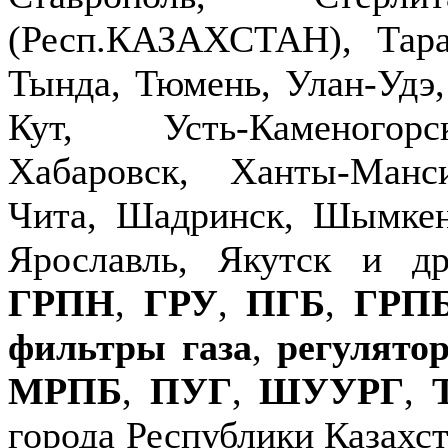
(Респ.КАЗАХСТАН), Тараз
Тында, Тюмень, Улан-Удэ,
Кут, Усть-Каменогор
Хабаровск, Ханты-Манс
Чита, Шадринск, Шымкен
Ярославль, Якутск и д
ГРПН
,
ГРУ
,
ПГБ
,
ГРП
фильтры газа
,
регулято
МРПБ
,
ПУГ
,
ШУУРГ
,
города Республики Казахст