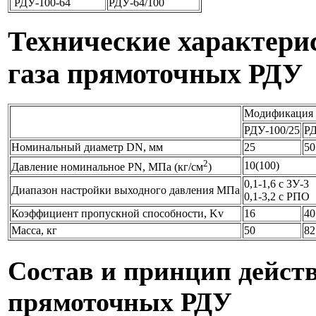
РДУ-100-64
РДУ-64/100
Технические характери
газа прямоточных РДУ
Модификация
РДУ-100/25
РД
Номинальный диаметр DN, мм
25
50
2
10(100)
Давление номинальное PN, МПа (кг/см
)
0,1-1,6 с ЗУ-3
Диапазон настройки выходного давления МПа
0,1-3,2 с РПО
Коэффициент пропускной способности, Kv
16
40
Масса, кг
50
82
Состав и принцип действ
прямоточных РДУ