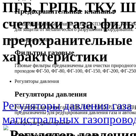
ПГБ, ГРПБ, ТКУ, 
Предохранительные клапаны
счетчики газа, филь
Предохранительный клапан (КПЭГ, КПЗ(Э), ПЗК, КЗГЭМ,
для защиты от механического разрушения оборудования.
предохранительные 
Фильтры газовые
Фильтры газовые
характеристики
Газовые фильтры предназначены для очистки природного 
проходом ФГ-50, ФГ-80, ФГ-100, ФГ-150, ФГ-200, ФГ-250
Регуляторы давления
Регуляторы давления
Регуляторы давления газа
Регуляторы давления газа (РДК, РДП, РДГД, РД, РДУ,
предназначены для редуцирования давления газа и автом
магистральных газопрово
Газорегуляторные пункты
Регулятор давлени
Газорегуляторные пункты