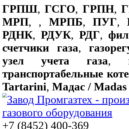
ГРПШ
,
ГСГО
,
ГРПН
,
Г
МРП
,
,
МРПБ
,
ПУГ
,
РДНК
,
РДУК
,
РДГ
,
фил
счетчики газа
,
газоре
узел учета газа
,
транспортабельные кот
Tartarini
,
Мадас / Madas
+7 (8452) 400-369