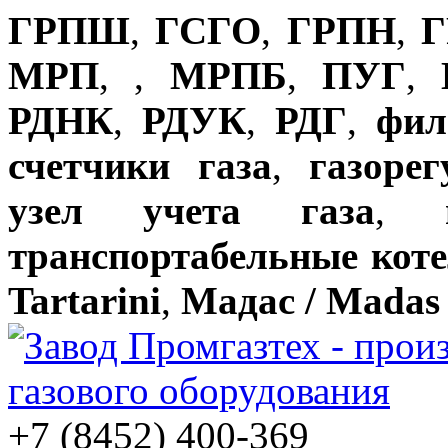
ГРПШ
,
ГСГО
,
ГРПН
,
Г
МРП
,
,
МРПБ
,
ПУГ
,
РДНК
,
РДУК
,
РДГ
,
фил
счетчики газа
,
газоре
узел учета газа
,
транспортабельные кот
Tartarini
,
Мадас / Madas
+7 (8452) 400-369