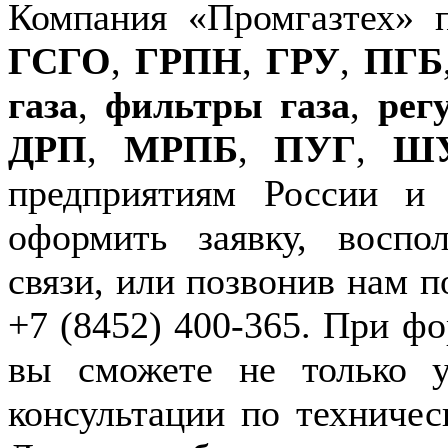
Компания «Промгазтех» 
ГСГО
,
ГРПН
,
ГРУ
,
ПГБ
газа
,
фильтры газа
,
рег
ДРП
,
МРПБ
,
ПУГ
,
Ш
предприятиям России и
оформить заявку, воспо
связи, или позвонив нам п
+7 (8452) 400-365. При фо
вы сможете не только у
консультации по техничес