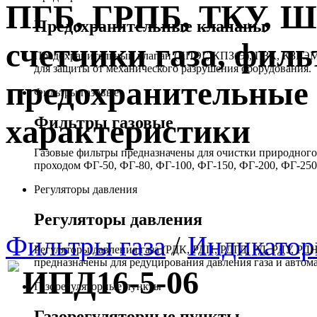
ПГБ, ГРПБ, ТКУ, 
Предохранительные клапаны
счетчики газа, филь
Предохранительный клапан (КПЭГ, КПЗ(Э), ПЗК, КЗГЭМ,
для защиты от механического разрушения оборудования.
предохранительные 
Фильтры газовые
Фильтры газовые
характеристики
Газовые фильтры предназначены для очистки природного 
проходом ФГ-50, ФГ-80, ФГ-100, ФГ-150, ФГ-200, ФГ-250
Регуляторы давления
Регуляторы давления
Фильтры газа
/
Индикатор
Регуляторы давления газа (РДК, РДП, РДГД, РД, РДУ,
предназначены для редуцирования давления газа и автом
ИПД16-5-06
Газорегуляторные пункты
Газорегуляторные пункты