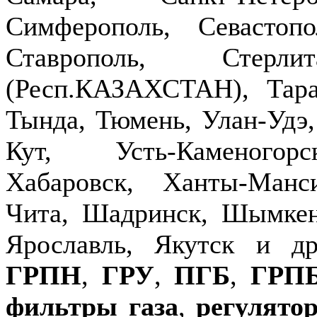
Симферополь, Севастопо
Ставрополь, Стерлит
(Респ.КАЗАХСТАН), Тараз
Тында, Тюмень, Улан-Удэ,
Кут, Усть-Каменогор
Хабаровск, Ханты-Манс
Чита, Шадринск, Шымкен
Ярославль, Якутск и д
ГРПН
,
ГРУ
,
ПГБ
,
ГРП
фильтры газа
,
регулято