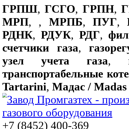
ГРПШ
,
ГСГО
,
ГРПН
,
Г
МРП
,
,
МРПБ
,
ПУГ
,
РДНК
,
РДУК
,
РДГ
,
фил
счетчики газа
,
газоре
узел учета газа
,
транспортабельные кот
Tartarini
,
Мадас / Madas
+7 (8452) 400-369