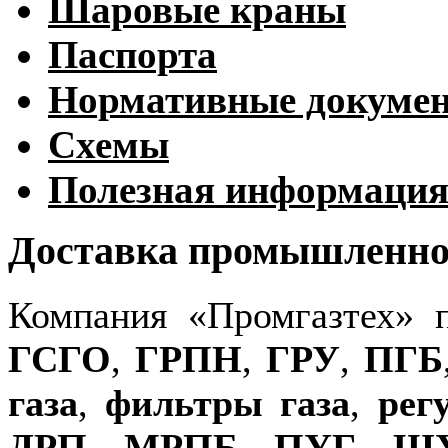
Шаровые краны
Паспорта
Нормативные докуме
Схемы
Полезная информаци
Доставка промышленног
Компания «Промгазтех» 
ГСГО
,
ГРПН
,
ГРУ
,
ПГБ
газа
,
фильтры газа
,
рег
ДРП
,
МРПБ
,
ПУГ
,
Ш