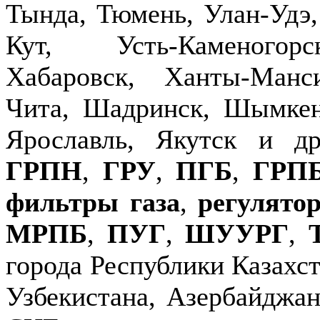
Тында, Тюмень, Улан-Удэ,
Кут, Усть-Каменогор
Хабаровск, Ханты-Манс
Чита, Шадринск, Шымкен
Ярославль, Якутск и д
ГРПН
,
ГРУ
,
ПГБ
,
ГРП
фильтры газа
,
регулято
МРПБ
,
ПУГ
,
ШУУРГ
,
города Республики Казахст
Узбекистана, Азербайджан