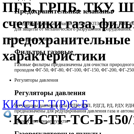
ПГБ, ГРПБ, ТКУ, 
Предохранительные клапаны
счетчики газа, филь
Предохранительный клапан (КПЭГ, КПЗ(Э), ПЗК, КЗГЭМ,
для защиты от механического разрушения оборудования.
предохранительные 
Фильтры газовые
Фильтры газовые
характеристики
Газовые фильтры предназначены для очистки природного 
проходом ФГ-50, ФГ-80, ФГ-100, ФГ-150, ФГ-200, ФГ-250
Регуляторы давления
Регуляторы давления
КИ-СТГ-Т(Р)С-Б
Регуляторы давления газа (РДК, РДП, РДГД, РД, РДУ,
предназначены для редуцирования давления газа и автом
КИ-СТГ-ТС-Б-150/1
Газорегуляторные пункты
Газорегуляторные пункты