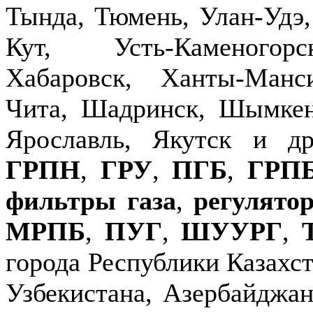
Тында, Тюмень, Улан-Удэ,
Кут, Усть-Каменогор
Хабаровск, Ханты-Манс
Чита, Шадринск, Шымкен
Ярославль, Якутск и д
ГРПН
,
ГРУ
,
ПГБ
,
ГРП
фильтры газа
,
регулято
МРПБ
,
ПУГ
,
ШУУРГ
,
города Республики Казахст
Узбекистана, Азербайджан