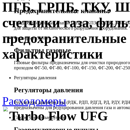
ПГБ, ГРПБ, ТКУ, 
Предохранительные клапаны
счетчики газа, филь
Предохранительный клапан (КПЭГ, КПЗ(Э), ПЗК, КЗГЭМ,
для защиты от механического разрушения оборудования.
предохранительные 
Фильтры газовые
Фильтры газовые
характеристики
Газовые фильтры предназначены для очистки природного 
проходом ФГ-50, ФГ-80, ФГ-100, ФГ-150, ФГ-200, ФГ-250
Регуляторы давления
Регуляторы давления
Расходомеры
Регуляторы давления газа (РДК, РДП, РДГД, РД, РДУ,
предназначены для редуцирования давления газа и автом
Turbo Flow UFG
Газорегуляторные пункты
Газорегуляторные пункты