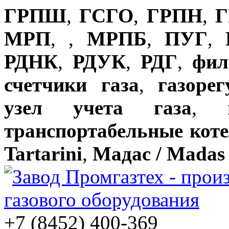
ГРПШ
,
ГСГО
,
ГРПН
,
Г
МРП
,
,
МРПБ
,
ПУГ
,
РДНК
,
РДУК
,
РДГ
,
фил
счетчики газа
,
газоре
узел учета газа
,
транспортабельные кот
Tartarini
,
Мадас / Madas
+7 (8452) 400-369