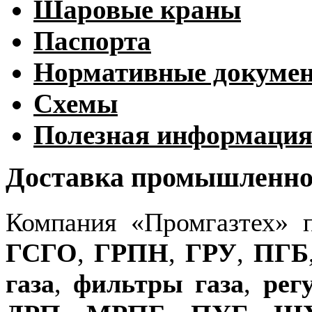
Шаровые краны
Паспорта
Нормативные докуме
Схемы
Полезная информаци
Доставка промышленног
Компания «Промгазтех» 
ГСГО
,
ГРПН
,
ГРУ
,
ПГБ
газа
,
фильтры газа
,
рег