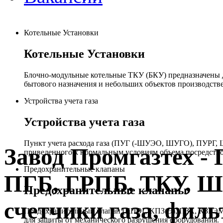
Котельные Установки
Котельные Установки
Блочно-модульные котельные ТКУ (БКУ) предназначены д
бытового назначения и небольших объектов производстве
Устройства учета газа
Устройства учета газа
Пункт учета расхода газа (ПУГ (-ШУЭО, ШУГО), ПУРГ, Ш
Завод Промгазтех 
приведенного к нормальным условиям объема посредство
Предохранительные клапаны
ПГБ, ГРПБ, ТКУ, 
Предохранительные клапаны
счетчики газа, филь
Предохранительный клапан (КПЭГ, КПЗ(Э), ПЗК, КЗГЭМ,
для защиты от механического разрушения оборудования.