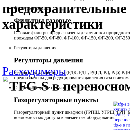
предохранительные 
Фильтры газовые
Фильтры газовые
характеристики
Газовые фильтры предназначены для очистки природного 
проходом ФГ-50, ФГ-80, ФГ-100, ФГ-150, ФГ-200, ФГ-250
Регуляторы давления
Регуляторы давления
Расходомеры
Регуляторы давления газа (РДК, РДП, РДГД, РД, РДУ,
предназначены для редуцирования давления газа и автом
TFG-S в переносном
Газорегуляторные пункты
Газорегуляторные пункты
Газорегуляторный пункт шкафной (ГРПШ, УГРШ, ГРП, МР
возможностью доступа к элементам оборудования.