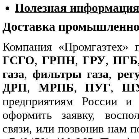
Полезная информаци
Доставка промышленног
Компания «Промгазтех» 
ГСГО
,
ГРПН
,
ГРУ
,
ПГБ
газа
,
фильтры газа
,
рег
ДРП
,
МРПБ
,
ПУГ
,
Ш
предприятиям России и
оформить заявку, воспо
связи, или позвонив нам п