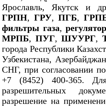
Ярославль, Якутск и д
ГРПН
,
ГРУ
,
ПГБ
,
ГРП
фильтры газа
,
регулято
МРПБ
,
ПУГ
,
ШУУРГ
,
города Республики Казахст
Узбекистана, Азербайджан
СНГ, при согласовании по
+7 (8452) 400-365. Дл
разрешительных докуме
разрешение на применение