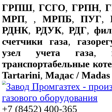
ГРПШ
,
ГСГО
,
ГРПН
,
Г
МРП
,
,
МРПБ
,
ПУГ
,
РДНК
,
РДУК
,
РДГ
,
фил
счетчики газа
,
газоре
узел учета газа
,
транспортабельные кот
Tartarini
,
Мадас / Madas
+7 (8452) 400-365