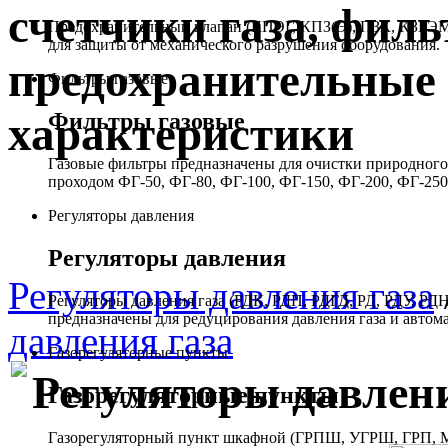
счетчики газа, филь
Предохранительный клапан (КПЭГ, КПЗ(Э), ПЗК, КЗГЭМ,
для защиты от механического разрушения оборудования.
предохранительные 
Фильтры газовые
Фильтры газовые
характеристики
Газовые фильтры предназначены для очистки природного 
проходом ФГ-50, ФГ-80, ФГ-100, ФГ-150, ФГ-200, ФГ-250
Регуляторы давления
Регуляторы давления
Регуляторы давления газа
Регуляторы давления газа (РДК, РДП, РДГД, РД, РДУ,
предназначены для редуцирования давления газа и автом
давления газа
Газорегуляторные пункты
Регуляторы давлен
Газорегуляторные пункты
Газорегуляторный пункт шкафной (ГРПШ, УГРШ, ГРП, МР