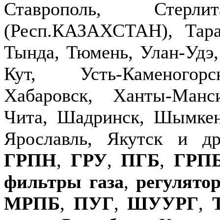
Ставрополь, Стерлит
(Респ.КАЗАХСТАН), Тараз
Тында, Тюмень, Улан-Удэ,
Кут, Усть-Каменогор
Хабаровск, Ханты-Манс
Чита, Шадринск, Шымкен
Ярославль, Якутск и д
ГРПН
,
ГРУ
,
ПГБ
,
ГРП
фильтры газа
,
регулято
МРПБ
,
ПУГ
,
ШУУРГ
,