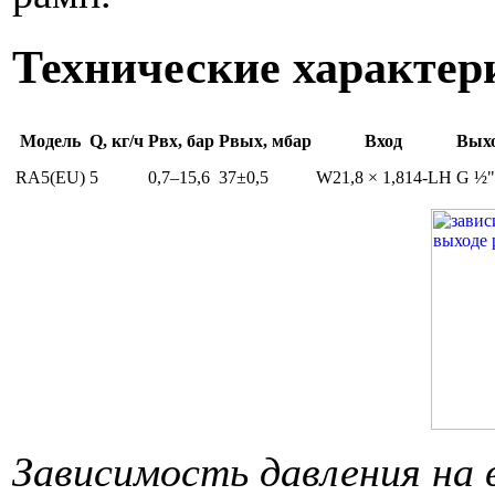
Технические характе
Модель
Q, кг/ч
Pвх, бар
Pвых, мбар
Вход
Вых
RA5(EU)
5
0,7–15,6
37±0,5
W21,8 × 1,814-LH
G ½"
Зависимость давления на