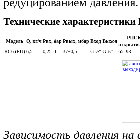
редуцированием давления.
Технические характеристики
PПСК
Модель
Q, кг/ч
Pвх, бар
Pвых, мбар
Вход
Выход
открыти
RC6 (EU)
6,5
0,25–1
37±0,5
G ½"
G ½"
65–93
Зависимость давления на