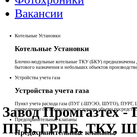
Вакансии
Котельные Установки
Котельные Установки
Блочно-модульные котельные ТКУ (БКУ) предназначены д
бытового назначения и небольших объектов производстве
Устройства учета газа
Устройства учета газа
Пункт учета расхода газа (ПУГ (-ШУЭО, ШУГО), ПУРГ, Ш
Завод Промгазтех 
приведенного к нормальным условиям объема посредство
Предохранительные клапаны
ПГБ, ГРПБ, ТКУ, 
Предохранительные клапаны