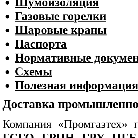
Шумоизоляция
Газовые горелки
Шаровые краны
Паспорта
Нормативные докуме
Схемы
Полезная информаци
Доставка промышленног
Компания «Промгазтех» 
ГСГО
,
ГРПН
,
ГРУ
,
ПГБ