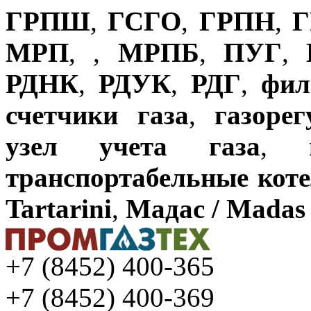
ГРПШ
,
ГСГО
,
ГРПН
,
Г
МРП
,
,
МРПБ
,
ПУГ
,
РДНК
,
РДУК
,
РДГ
,
фил
счетчики газа
,
газоре
узел учета газа
,
транспортабельные кот
Tartarini
,
Мадас / Madas
+7 (8452) 400-365
+7 (8452) 400-369