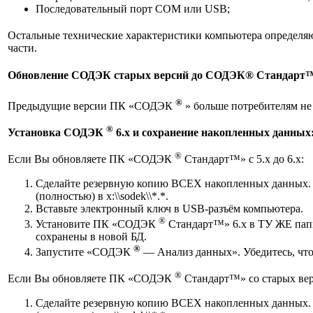
Последовательный порт COM или USB;
Остальные технические характеристики компьютера определ
части.
Обновление СОДЭК старых версий до СОДЭК® Стандарт
®
Предыдущие версии ПК «СОДЭК
» больше потребителям не
®
Установка СОДЭК
6.x и сохранение накопленных данных
®
Если Вы обновляете ПК «СОДЭК
Стандарт™» с 5.x до 6.x:
Сделайте резервную копию ВСЕХ накопленных данных. Д
(полностью) в x:\\sodek\\*.*.
Вставьте электронный ключ в USB-разъём компьютера.
®
Установите ПК «СОДЭК
Стандарт™» 6.x в ТУ ЖЕ папк
сохранены в новой БД.
®
Запустите «СОДЭК
— Анализ данных». Убедитесь, что
®
Если Вы обновляете ПК «СОДЭК
Стандарт™» со старых верси
Сделайте резервную копию ВСЕХ накопленных данных. Д