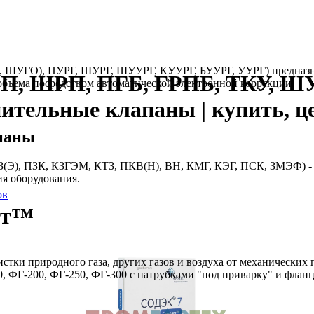
, ШУГО), ПУРГ, ШУРГ, ШУУРГ, КУУРГ, БУУРГ, УУРГ) предназнач
РП, ШРП, ПГБ, ГРПБ, ТКУ, Ш
бъема посредством автоматической электронной коррекции.
нительные клапаны | купить, ц
паны
(Э), ПЗК, КЗГЭМ, КТЗ, ПКВ(Н), ВН, КМГ, КЭГ, ПСК, ЗМЭФ) - т
ия оборудования.
ов
рт™
стки природного газа, других газов и воздуха от механических
, ФГ-200, ФГ-250, ФГ-300 с патрубками "под приварку" и флан