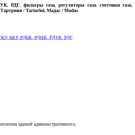
ДУК
,
РДГ
,
фильтры газа
,
регуляторы газа
,
счетчики газа
,
,
Тартрини / Tartarini
,
Мадас / Madas
топления зданий административного,