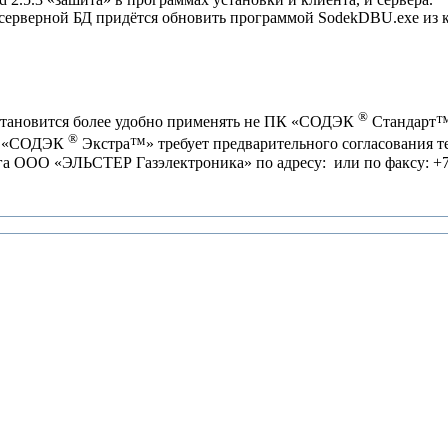
серверной БД придётся обновить программой SodekDBU.exe из к
®
, становится более удобно применять не ПК «СОДЭК
Стандарт
®
ТК «СОДЭК
Экстра™» требует предварительного согласования т
инга ООО «ЭЛЬСТЕР Газэлектроника» по адресу:
или по факсу: +7