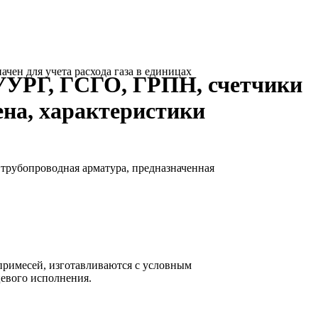
ен для учета расхода газа в единицах
УУРГ, ГСГО, ГРПН, счетчики
ена, характеристики
рубопроводная арматура, предназначенная
 примесей, изготавливаются с условным
цевого исполнения.