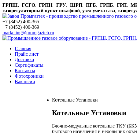
ГРПШ
,
ГСГО
,
ГРПН
,
ГРУ
,
ШРП
,
ПГБ
,
ГРПБ
,
ГРП
,
М
газорегуляторный пункт шкафной
,
узел учета газа
,
газорег
+7 (8452) 400-365
+7 (8452) 400-369
marketing@promgazteh.ru
Главная
Прайс лист
Доставка
Сертификаты
Контакты
Фотохроники
Вакансии
Котельные Установки
Котельные Установки
Блочно-модульные котельные ТКУ (БКУ)
бытового назначения и небольших объе