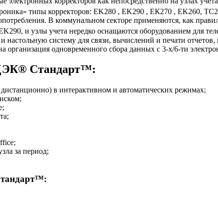
е электронных корректоров как непосредственно на узлах учет
ника» типы корректоров: EK280 , EK290 , ЕК270 , EK260, ТС
опотребления. В коммунальном секторе применяются, как прави
EK290, и узлы учета нередко оснащаются оборудованием для т
, и настольную систему для связи, вычислений и печати отчетов
организация одновременного сбора данных с 3-х/6-ти электрон
ДЭК® Стандарт™:
 дистанционно) в интерактивном и автоматических режимах;
иском;
е;
та;
fice;
зла за период;
Стандарт™: