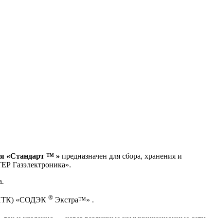
ия «Стандарт ™ »
предназначен для сбора, хранения и
ЕР Газэлектроника».
а.
®
 (ПТК) «СОДЭК
Экстра™» .