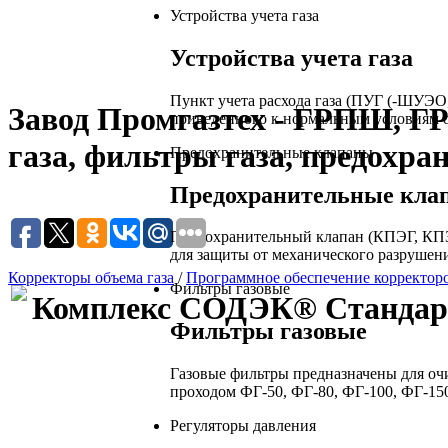
Устройства учета газа
Устройства учета газа
Пункт учета расхода газа (ПУГ (-ШУЭО
Завод Промгазтех - ГРПШ, Г
приведенного к нормальным условиям о
газа, фильтры газа, предохра
Предохранительные клапаны
Предохранительные кла
Предохранительный клапан (КПЭГ, КПЗ
для защиты от механического разрушен
Корректоры объема газа
/
Программное обеспечение корректор
Фильтры газовые
Комплекс СОДЭК® Станда
Фильтры газовые
Газовые фильтры предназначены для очи
проходом ФГ-50, ФГ-80, ФГ-100, ФГ-150
Регуляторы давления