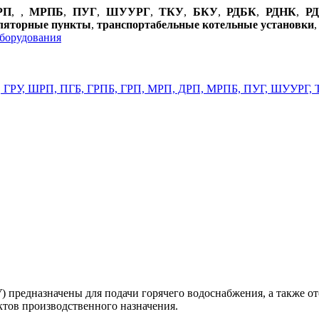
РП
,
,
МРПБ
,
ПУГ
,
ШУУРГ
,
ТКУ
,
БКУ
,
РДБК
,
РДНК
,
Р
уляторные пункты
,
транспортабельные котельные установки
 предназначены для подачи горячего водоснабжения, а также о
ктов производственного назначения.