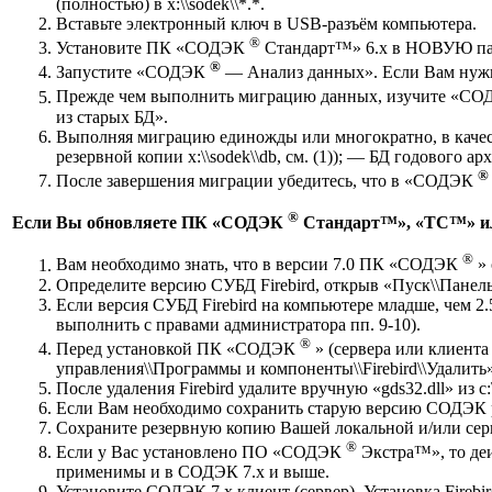
(полностью) в x:\\sodek\\*.*.
Вставьте электронный ключ в USB-разъём компьютера.
®
Установите ПК «СОДЭК
Стандарт™» 6.x в НОВУЮ папк
®
Запустите «СОДЭК
— Анализ данных». Если Вам нужно
Прежде чем выполнить миграцию данных, изучите «С
из старых БД».
Выполняя миграцию единожды или многократно, в качес
резервной копии x:\\sodek\\db, см. (1)); — БД годового архи
®
После завершения миграции убедитесь, что в «СОДЭК
®
Если Вы обновляете ПК «СОДЭК
Стандарт™», «TC™» или
®
Вам необходимо знать, что в версии 7.0 ПК «СОДЭК
» 
Определите версию СУБД Firebird, открыв «Пуск\\Панел
Если версия СУБД Firebird на компьютере младше, чем 2
выполнить с правами администратора пп. 9-10).
®
Перед установкой ПК «СОДЭК
» (сервера или клиент
управления\\Программы и компоненты\\Firebird\\Удалить»
После удаления Firebird удалите вручную «gds32.dll» из c
Если Вам необходимо сохранить старую версию СОДЭК 
Сохраните резервную копию Вашей локальной и/или сер
®
Если у Вас установлено ПО «СОДЭК
Экстра™», то деи
применимы и в СОДЭК 7.x и выше.
Установите СОДЭК 7.x клиент (сервер). Установка Firebir