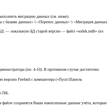
выполнить миграцию данных (см. ниже).
а с базами данных» \\ «Перенос данных» \\ «Миграция данных
Д: — локальную БД старой версии — файл «sodek.mdb» (из
министратора (пп. 4-10). В противном случае достаточно
 версию Firebird с компьютера («Пуск\\Панель
о ПК.
ом файле сохранятся Ваши накопленные данные учёта, которые