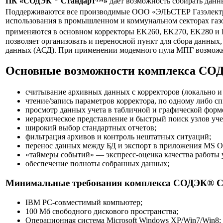
ПК «СОДЭК
Стандарт™»
дает возможность собирать данны
Поддерживаются все производимые ООО «ЭЛЬСТЕР Газэлектро
использования в промышленном и коммунальном секторах газ
применяются в основном корректоры EK260, EK270, EK280 и 
позволяет организовать и переносной пункт для сбора данных
данных (АСД). При применении модемного пула МПГ возможна 
Основные возможности комплекса СО
считывание архивных данных с корректоров (локально и
чтение/запись параметров корректора, по одному либо сп
просмотр данных учета в табличной и графической форм
иерархическое представление и быстрый поиск узлов уче
широкий выбор стандартных отчетов;
фильтрация архивов и контроль нештатных ситуаций;
перенос данных между БД и экспорт в приложения MS Of
«таймеры событий» — экспресс-оценка качества работы у
обеспечение полноты собранных данных;
Минимальные требования комплекса СОДЭК® 
IBM PC-совместимый компьютер;
100 Мб свободного дискового пространства;
Операционная система Microsoft Windows XP/Win7/Win8;