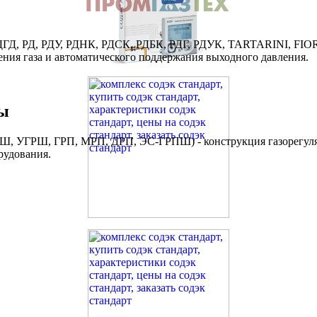
 РДГД, РД, РДУ, РДНК, РДСК, РДБК, РДГ, РДУК, TARTARINI, 
ния газа и автоматического поддержания выходного давления.
ы
Ш, УГРШ, ГРП, МРП, ДРП, ЭС-ГРПШ) - конструкция газорегуля
рудования.