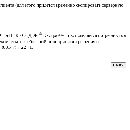
лиента (для этого придётся временно скопировать серверную
®
™», а ПТК «СОДЭК
Экстра™» , т.к. появляется потребность в
ехнических требований, при принятии решения о
 (83147) 7-22-41.