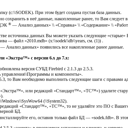
у (c:\\SODEK). При этом будет создана пустая база данных.
 сохранить в неё данные, накопленные ранее, то Вам следует 
®
ОДЭК
— Анализ данных» \\ «Справка» \\ «Содержание» \\ «Работ
тве источника данных Вы можете указать следующие «старые» Б
ва — файл «2010.mdb» (x:\\sodek\\db\\years, см. (1)) .
— Анализ данных» появились все накопленные ранее данные.
 «Экстра™» с версии 6.x до 7.x:
обновлена версия СУБД Firebird с 2.1.3 до 2.5.3.
ь управления\\Программы и компоненты».
.5.3, то Вам необходимо выполнить следующие шаги с правами ад
а «Экстра™», или редакций «Стандарт™», «TC™») удалите старую
).
:\\Windows\\SysWow64 (\\System32).
редакций «Стандарт™», «TC™», то не удаляйте это ПО с Вашег
верной БД.
нсталлируйте его, оставив только файл БД — «sodek.fdb». В эт
d 2.5.3 «зашита» в программах установки и клиента, и сервера.