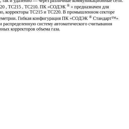
а, так и удаленно — через различные коммуникационные сети.
®
220 , ТС215 , ТС210. ПК «СОДЭК
» предназначен для
ло, корректоры ТС215 и ТС220. В промышленном секторе
®
елеметрии. Гибкая конфигурация ПК «СОДЭК
Стандарт™»
, и распределенную систему автоматического считывания
ных корректоров объема газа.