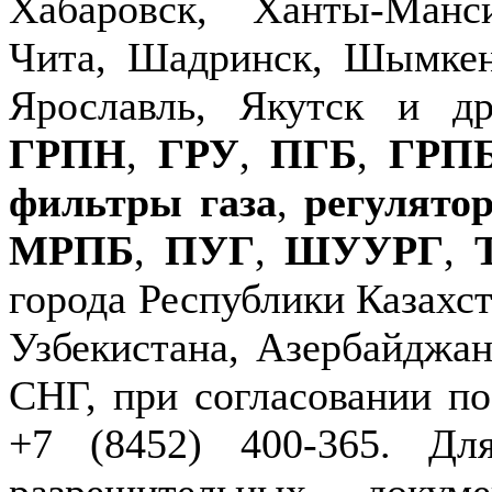
Хабаровск, Ханты-Манс
Чита, Шадринск, Шымкен
Ярославль, Якутск и д
ГРПН
,
ГРУ
,
ПГБ
,
ГРП
фильтры газа
,
регулято
МРПБ
,
ПУГ
,
ШУУРГ
,
города Республики Казахст
Узбекистана, Азербайджан
СНГ, при согласовании по
+7 (8452) 400-365. Дл
разрешительных докуме