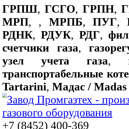
ГРПШ
,
ГСГО
,
ГРПН
,
Г
МРП
,
,
МРПБ
,
ПУГ
,
РДНК
,
РДУК
,
РДГ
,
фил
счетчики газа
,
газоре
узел учета газа
,
транспортабельные кот
Tartarini
,
Мадас / Madas
+7 (8452) 400-369