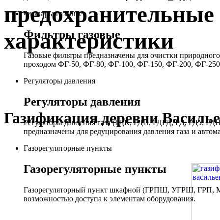
предохранительные 
Фильтры газовые
Фильтры газовые
характеристики
Газовые фильтры предназначены для очистки природного 
проходом ФГ-50, ФГ-80, ФГ-100, ФГ-150, ФГ-200, ФГ-250
Регуляторы давления
Регуляторы давления
Газификация деревни Василье
Регуляторы давления газа (РДК, РДП, РДГД, РД, РДУ,
предназначены для редуцирования давления газа и автом
Газорегуляторные пункты
Газорегуляторные пункты
Газорегуляторный пункт шкафной (ГРПШ, УГРШ, ГРП, МР
возможностью доступа к элементам оборудования.