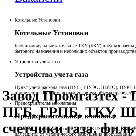
Котельные Установки
Котельные Установки
Блочно-модульные котельные ТКУ (БКУ) предназначены д
бытового назначения и небольших объектов производстве
Устройства учета газа
Устройства учета газа
Пункт учета расхода газа (ПУГ (-ШУЭО, ШУГО), ПУРГ, Ш
Завод Промгазтех 
приведенного к нормальным условиям объема посредство
Предохранительные клапаны
ПГБ, ГРПБ, ТКУ, 
Предохранительные клапаны
счетчики газа, филь
Предохранительный клапан (КПЭГ, КПЗ(Э), ПЗК, КЗГЭМ,
для защиты от механического разрушения оборудования.