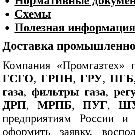
Нормативные докуме
Схемы
Полезная информаци
Доставка промышленног
Компания «Промгазтех» 
ГСГО
,
ГРПН
,
ГРУ
,
ПГБ
газа
,
фильтры газа
,
рег
ДРП
,
МРПБ
,
ПУГ
,
Ш
предприятиям России и
оформить заявку, воспо