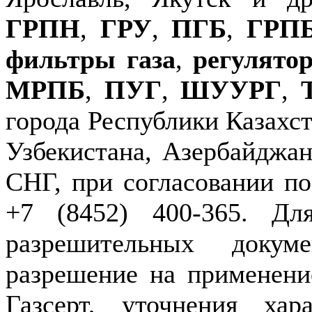
ГРПН
,
ГРУ
,
ПГБ
,
ГРП
фильтры газа
,
регулято
МРПБ
,
ПУГ
,
ШУУРГ
,
города Республики Казахст
Узбекистана, Азербайджан
СНГ, при согласовании по
+7 (8452) 400-365. Дл
разрешительных докуме
разрешение на применение
Газсерт, уточнения хар