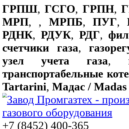
ГРПШ
,
ГСГО
,
ГРПН
,
Г
МРП
,
,
МРПБ
,
ПУГ
,
РДНК
,
РДУК
,
РДГ
,
фил
счетчики газа
,
газоре
узел учета газа
,
транспортабельные кот
Tartarini
,
Мадас / Madas
+7 (8452) 400-365