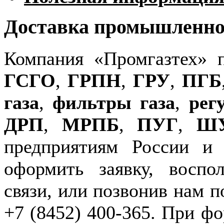
Доставка промышленног
Компания «Промгазтех» 
ГСГО
,
ГРПН
,
ГРУ
,
ПГБ
газа
,
фильтры газа
,
рег
ДРП
,
МРПБ
,
ПУГ
,
Ш
предприятиям России и
оформить заявку, воспо
связи, или позвонив нам п
+7 (8452) 400-365. При фо