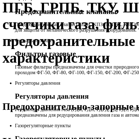
ПГБ, ГРПБ, ТКУ, 
Предохранительные клапаны
счетчики газа, филь
Предохранительный клапан (КПЭГ, КПЗ(Э), ПЗК, КЗГЭМ,
для защиты от механического разрушения оборудования.
предохранительные 
Фильтры газовые
Фильтры газовые
характеристики
Газовые фильтры предназначены для очистки природного 
проходом ФГ-50, ФГ-80, ФГ-100, ФГ-150, ФГ-200, ФГ-250
Регуляторы давления
Регуляторы давления
Предохранительно-запорные
Регуляторы давления газа (РДК, РДП, РДГД, РД, РДУ,
предназначены для редуцирования давления газа и автом
Газорегуляторные пункты
Газорегуляторные пункты