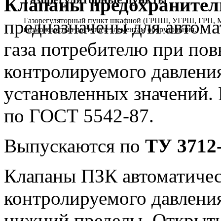
Клапаны предохранител
предназначены для автом
Газорегуляторный пункт шкафной (ГРПШ, УГРШ, ГРП, МР
возможностью доступа к элементам оборудования.
газа потребителю при по
контролируемого давления
установленных значений. 
по ГОСТ 5542-87.
Выпускаются по
ТУ 3712
Клапаны ПЗК автоматичес
контролируемого давления
нижний пределы. Открыти