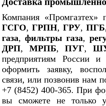
Доставка промышленног
Компания «Промгазтех» 
ГСГО
,
ГРПН
,
ГРУ
,
ПГБ
газа
,
фильтры газа
,
рег
ДРП
,
МРПБ
,
ПУГ
,
Ш
предприятиям России и
оформить заявку, воспо
связи, или позвонив нам п
+7 (8452) 400-365. При фо
вы сможете не только у