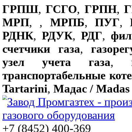
ГРПШ
,
ГСГО
,
ГРПН
,
Г
МРП
,
,
МРПБ
,
ПУГ
,
РДНК
,
РДУК
,
РДГ
,
фил
счетчики газа
,
газоре
узел учета газа
,
транспортабельные кот
Tartarini
,
Мадас / Madas
+7 (8452) 400-369