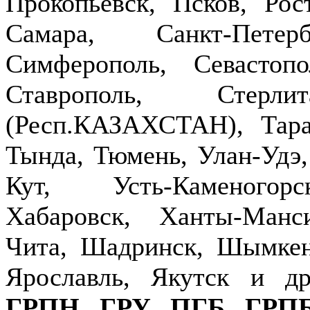
Прокопьевск, Псков, Рост
Самара, Санкт-Петер
Симферополь, Севастопо
Ставрополь, Стерлит
(Респ.КАЗАХСТАН), Тараз
Тында, Тюмень, Улан-Удэ,
Кут, Усть-Каменогор
Хабаровск, Ханты-Манс
Чита, Шадринск, Шымкен
Ярославль, Якутск и д
ГРПН
,
ГРУ
,
ПГБ
,
ГРП