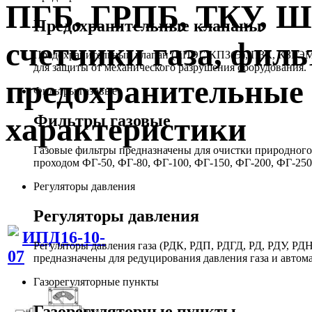
ПГБ, ГРПБ, ТКУ, 
Предохранительные клапаны
счетчики газа, филь
Предохранительный клапан (КПЭГ, КПЗ(Э), ПЗК, КЗГЭМ,
для защиты от механического разрушения оборудования.
предохранительные 
Фильтры газовые
Фильтры газовые
характеристики
Газовые фильтры предназначены для очистки природного 
проходом ФГ-50, ФГ-80, ФГ-100, ФГ-150, ФГ-200, ФГ-250
Регуляторы давления
Регуляторы давления
ИПД16-10-
Регуляторы давления газа (РДК, РДП, РДГД, РД, РДУ,
07
предназначены для редуцирования давления газа и автом
Газорегуляторные пункты
Газорегуляторные пункты