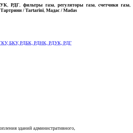
ДУК
,
РДГ
,
фильтры газа
,
регуляторы газа
,
счетчики газа
,
,
Тартрини / Tartarini
,
Мадас / Madas
топления зданий административного,