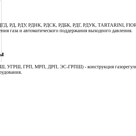
 РДГД, РД, РДУ, РДНК, РДСК, РДБК, РДГ, РДУК, TARTARINI, 
ния газа и автоматического поддержания выходного давления.
ы
Ш, УГРШ, ГРП, МРП, ДРП, ЭС-ГРПШ) - конструкция газорегуля
рудования.