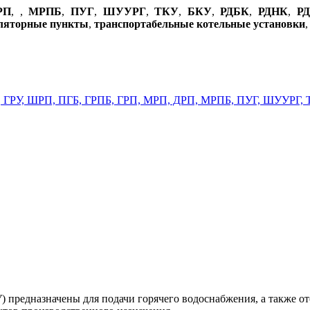
РП
,
,
МРПБ
,
ПУГ
,
ШУУРГ
,
ТКУ
,
БКУ
,
РДБК
,
РДНК
,
Р
уляторные пункты
,
транспортабельные котельные установки
 предназначены для подачи горячего водоснабжения, а также о