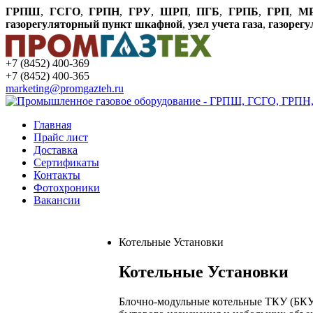
ГРПШ
,
ГСГО
,
ГРПН
,
ГРУ
,
ШРП
,
ПГБ
,
ГРПБ
,
ГРП
,
М
газорегуляторный пункт шкафной
,
узел учета газа
,
газорег
+7 (8452) 400-369
+7 (8452) 400-365
marketing@promgazteh.ru
Главная
Прайс лист
Доставка
Сертификаты
Контакты
Фотохроники
Вакансии
Котельные Установки
Котельные Установки
Блочно-модульные котельные ТКУ (БКУ)