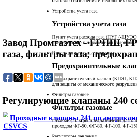
бытового назначения и небольших объе
Устройства учета газа
Устройства учета газа
Пункт учета расхода газа (ПУГ (-ШУЭО
Завод Промгазтех - ГРПШ, Г
приведенного к нормальным условиям о
газа, фильтры газа, предохра
Предохранительные клапаны
Предохранительные кла
Предохранительный клапан (КПЭГ, КПЗ
для защиты от механического разрушен
Фильтры газовые
Регулирующие клапаны 240 с
Фильтры газовые
Проходные клапаны 241 по американ
Газовые фильтры предназначены для очи
CSVCS
проходом ФГ-50, ФГ-80, ФГ-100, ФГ-150
Регуляторы давления