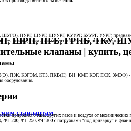
ктов производственного назначения.
, ШУГО), ПУРГ, ШУРГ, ШУУРГ, КУУРГ, БУУРГ, УУРГ) предназнач
РП, ШРП, ПГБ, ГРПБ, ТКУ, Ш
бъема посредством автоматической электронной коррекции.
нительные клапаны | купить, ц
паны
(Э), ПЗК, КЗГЭМ, КТЗ, ПКВ(Н), ВН, КМГ, КЭГ, ПСК, ЗМЭФ) - т
ия оборудования.
ерии
ским стандартам
стки природного газа, других газов и воздуха от механических
, ФГ-200, ФГ-250, ФГ-300 с патрубками "под приварку" и флан